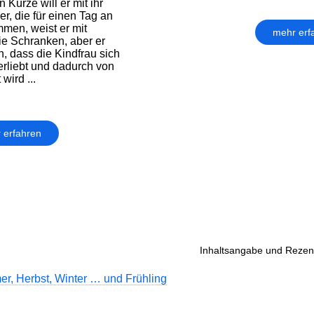
n Kürze will er mit ihr
er, die für einen Tag an
men, weist er mit
mehr erf
e Schranken, aber er
n, dass die Kindfrau sich
erliebt und dadurch von
 wird ...
 erfahren
Inhaltsangabe und Rezens
er, Herbst, Winter … und Frühling