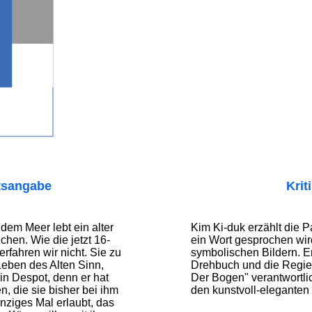
tsangabe
Krit
 dem Meer lebt ein alter
Kim Ki-duk erzählt die P
hen. Wie die jetzt 16-
ein Wort gesprochen wird
rfahren wir nicht. Sie zu
symbolischen Bildern. Er 
eben des Alten Sinn,
Drehbuch und die Regie
ein Despot, denn er hat
Der Bogen" verantwortli
n, die sie bisher bei ihm
den kunstvoll-eleganten 
inziges Mal erlaubt, das