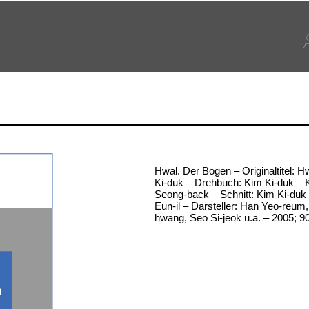
Hwal. Der Bogen – Originaltitel: H
Ki-duk – Drehbuch: Kim Ki-duk –
Seong-back – Schnitt: Kim Ki-duk
Eun-il – Darsteller: Han Yeo-reum
hwang, Seo Si-jeok u.a. – 2005; 9
n