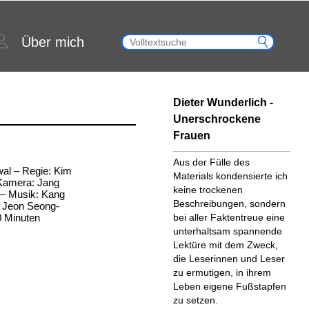
Über mich
Dieter Wunderlich -
Unerschrockene
Frauen
Aus der Fülle des
wal – Regie: Kim
Materials kondensierte ich
 Kamera: Jang
keine trockenen
 – Musik: Kang
Beschreibungen, sondern
, Jeon Seong-
0 Minuten
bei aller Faktentreue eine
unterhaltsam spannende
Lektüre mit dem Zweck,
die Leserinnen und Leser
zu ermutigen, in ihrem
Leben eigene Fußstapfen
zu setzen.