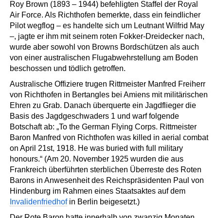
Roy Brown (1893 – 1944) befehligten Staffel der Royal
Air Force. Als Richthofen bemerkte, dass ein feindlicher
Pilot wegflog – es handelte sich um Leutnant Wilfrid May
–, jagte er ihm mit seinem roten Fokker-Dreidecker nach,
wurde aber sowohl von Browns Bordschützen als auch
von einer australischen Flugabwehrstellung am Boden
beschossen und tödlich getroffen.
Australische Offiziere trugen Rittmeister Manfred Freiherr
von Richthofen in Bertangles bei Amiens mit militärischen
Ehren zu Grab. Danach überquerte ein Jagdflieger die
Basis des Jagdgeschwaders 1 und warf folgende
Botschaft ab: „To the German Flying Corps. Rittmeister
Baron Manfred von Richthofen was killed in aerial combat
on April 21st, 1918. He was buried with full military
honours.“ (Am 20. November 1925 wurden die aus
Frankreich überführten sterblichen Überreste des Roten
Barons in Anwesenheit des Reichspräsidenten Paul von
Hindenburg im Rahmen eines Staatsaktes auf dem
Invalidenfriedhof
in Berlin beigesetzt.)
Der Rote Baron hatte innerhalb von zwanzig Monaten