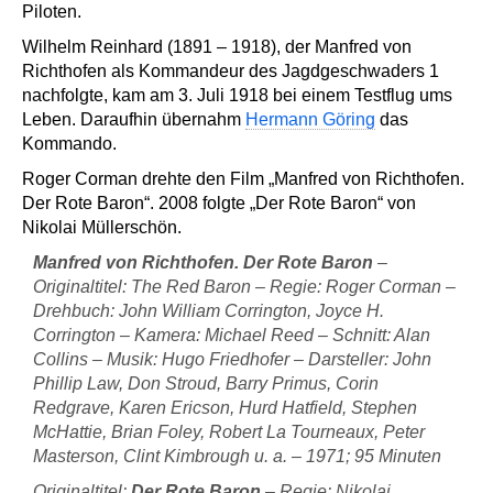
Piloten.
Wilhelm Reinhard (1891 – 1918), der Manfred von
Richthofen als Kommandeur des Jagdgeschwaders 1
nachfolgte, kam am 3. Juli 1918 bei einem Testflug ums
Leben. Daraufhin übernahm
Hermann Göring
das
Kommando.
Roger Corman
drehte den Film „Manfred von Richthofen.
Der Rote Baron“. 2008 folgte „Der Rote Baron“ von
Nikolai Müllerschön
.
Manfred von Richthofen. Der Rote Baron
–
Originaltitel: The Red Baron – Regie: Roger Corman –
Drehbuch: John William Corrington, Joyce H.
Corrington – Kamera: Michael Reed – Schnitt: Alan
Collins – Musik: Hugo Friedhofer – Darsteller: John
Phillip Law, Don Stroud, Barry Primus, Corin
Redgrave, Karen Ericson, Hurd Hatfield, Stephen
McHattie, Brian Foley, Robert La Tourneaux, Peter
Masterson, Clint Kimbrough u. a. – 1971; 95 Minuten
Originaltitel:
Der Rote Baron
– Regie: Nikolai