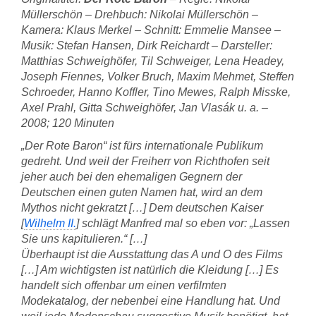
Müllerschön – Drehbuch: Nikolai Müllerschön –
Kamera: Klaus Merkel – Schnitt: Emmelie Mansee –
Musik: Stefan Hansen, Dirk Reichardt – Darsteller:
Matthias Schweighöfer, Til Schweiger, Lena Headey,
Joseph Fiennes, Volker Bruch, Maxim Mehmet, Steffen
Schroeder, Hanno Koffler, Tino Mewes, Ralph Misske,
Axel Prahl, Gitta Schweighöfer, Jan Vlasák u. a. –
2008; 120 Minuten
„Der Rote Baron“ ist fürs internationale Publikum
gedreht. Und weil der Freiherr von Richthofen seit
jeher auch bei den ehemaligen Gegnern der
Deutschen einen guten Namen hat, wird an dem
Mythos nicht gekratzt […] Dem deutschen Kaiser
[
Wilhelm II.
] schlägt Manfred mal so eben vor: „Lassen
Sie uns kapitulieren.“ […]
Überhaupt ist die Ausstattung das A und O des Films
[…] Am wichtigsten ist natürlich die Kleidung […] Es
handelt sich offenbar um einen verfilmten
Modekatalog, der nebenbei eine Handlung hat. Und