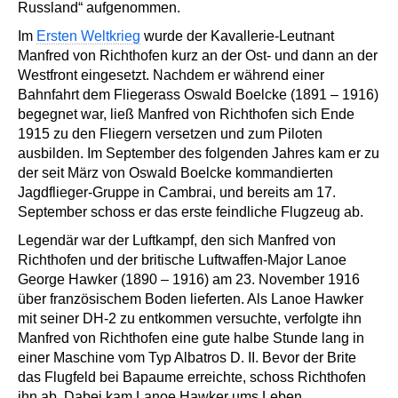
Russland“ aufgenommen.
Im
Ersten Weltkrieg
wurde der Kavallerie-Leutnant
Manfred von Richthofen kurz an der Ost- und dann an der
Westfront eingesetzt. Nachdem er während einer
Bahnfahrt dem Fliegerass Oswald Boelcke (1891 – 1916)
begegnet war, ließ Manfred von Richthofen sich Ende
1915 zu den Fliegern versetzen und zum Piloten
ausbilden. Im September des folgenden Jahres kam er zu
der seit März von Oswald Boelcke kommandierten
Jagdflieger-Gruppe in Cambrai, und bereits am 17.
September schoss er das erste feindliche Flugzeug ab.
Legendär war der Luftkampf, den sich Manfred von
Richthofen und der britische Luftwaffen-Major Lanoe
George Hawker (1890 – 1916) am 23. November 1916
über französischem Boden lieferten. Als Lanoe Hawker
mit seiner DH-2 zu entkommen versuchte, verfolgte ihn
Manfred von Richthofen eine gute halbe Stunde lang in
einer Maschine vom Typ Albatros D. II. Bevor der Brite
das Flugfeld bei Bapaume erreichte, schoss Richthofen
ihn ab. Dabei kam Lanoe Hawker ums Leben.