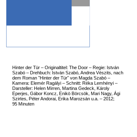
Hinter der Tür – Originaltitel: The Door – Regie: István
Szabó – Drehbuch: István Szabó, Andrea Vészits, nach
dem Roman "Hinter der Tür" von Magda Szabó –
Kamera: Elemér Ragályi – Schnitt: Réka Lemhényi –
Darsteller: Helen Mirren, Martina Gedeck, Károly
Eperjes, Gábor Koncz, Enikö Börcsök, Mari Nagy, Ági
Szirtes, Péter Andorai, Erika Marozsán u.a. – 2012;
95 Minuten