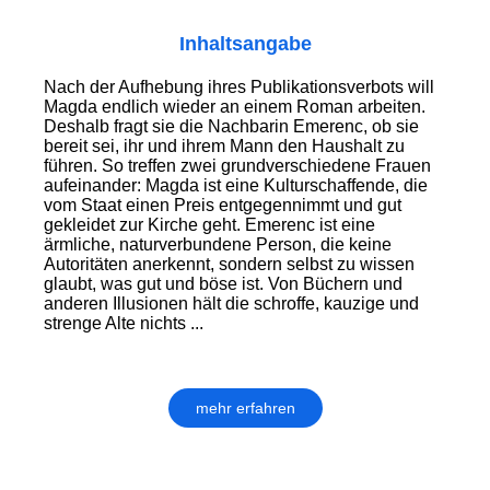
Inhaltsangabe
Nach der Aufhebung ihres Publikations­verbots will
Magda endlich wieder an einem Roman arbeiten.
Deshalb fragt sie die Nachbarin Emerenc, ob sie
bereit sei, ihr und ihrem Mann den Haushalt zu
führen. So treffen zwei grundverschiedene Frauen
aufeinander: Magda ist eine Kultur­schaf­fende, die
vom Staat einen Preis ent­gegen­nimmt und gut
gekleidet zur Kirche geht. Emerenc ist eine
ärmliche, naturverbundene Person, die keine
Autoritäten anerkennt, sondern selbst zu wissen
glaubt, was gut und böse ist. Von Büchern und
anderen Illusionen hält die schroffe, kauzige und
strenge Alte nichts ...
mehr erfahren