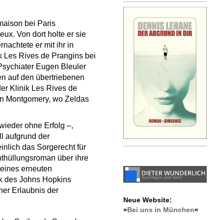
aison bei Paris
ux. Von dort holte er sie
nachtete er mit ihr in
k Les Rives de Prangins bei
Psychiater Eugen Bleuler
n auf den übertriebenen
er Klinik Les Rives de
 in Montgomery, wo Zeldas
wieder ohne Erfolg –,
l aufgrund der
nlich das Sorgerecht für
Enthüllungsroman über ihre
 eines erneuten
k des Johns Hopkins
her Erlaubnis der
Neue Website:
»
Bei uns in München
«