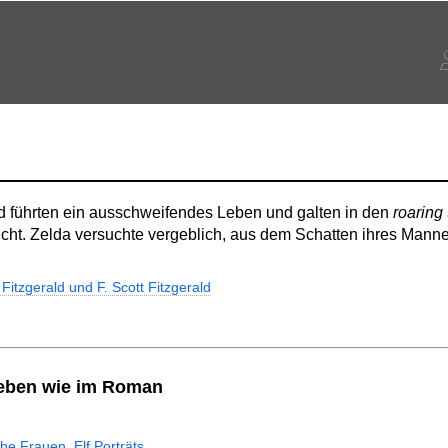
ld führten ein ausschweifendes Leben und galten in den
roaring
icht. Zelda versuchte vergeblich, aus dem Schatten ihres Mann
Fitzgerald und F. Scott Fitzgerald
 Leben wie im Roman
he Frauen. Elf Porträts