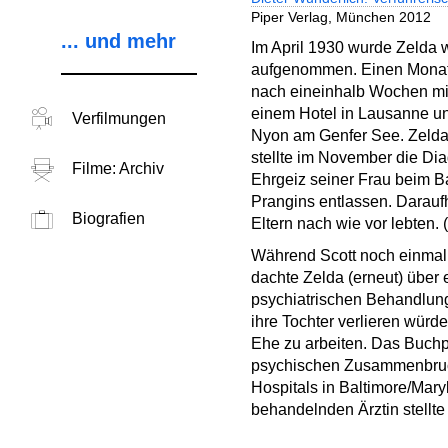
Piper Verlag, München 2012
... und mehr
Im April 1930 wurde Zelda
aufgenommen. Einen Monat sp
nach eineinhalb Wochen mit 
einem Hotel in Lausanne und
Verfilmungen
Nyon am Genfer See. Zelda 
stellte im November die Di
Filme: Archiv
Ehrgeiz seiner Frau beim Ba
Prangins entlassen. Daraufh
Biografien
Eltern nach wie vor lebten. 
Während Scott noch einmal 
dachte Zelda (erneut) über 
psychiatrischen Behandlung
ihre Tochter verlieren würd
Ehe zu arbeiten. Das Buchpr
psychischen Zusammenbruch
Hospitals in Baltimore/Mary
behandelnden Ärztin stellte