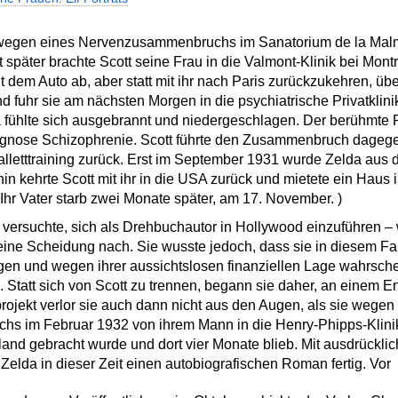
 wegen eines Nervenzusammenbruchs im Sanatorium de la Malm
äter brachte Scott seine Frau in die Valmont-Klinik bei Montre
dem Auto ab, aber statt mit ihr nach Paris zurückzukehren, über
 fuhr sie am nächsten Morgen in die psychiatrische Privatklini
fühlte sich ausgebrannt und niedergeschlagen. Der berühmte 
agnose Schizophrenie. Scott führte den Zusammenbruch dagege
lletttraining zurück. Erst im September 1931 wurde Zelda aus d
in kehrte Scott mit ihr in die USA zurück und mietete ein Haus
(Ihr Vater starb zwei Monate später, am 17. November. )
versuchte, sich als Drehbuchautor in Hollywood einzuführen – 
eine Scheidung nach. Sie wusste jedoch, dass sie in diesem Fal
en und wegen ihrer aussichtslosen finanziellen Lage wahrschei
e. Statt sich von Scott zu trennen, begann sie daher, an einem 
ojekt verlor sie auch dann nicht aus den Augen, als sie wegen
s im Februar 1932 von ihrem Mann in die Henry-Phipps-Klini
land gebracht wurde und dort vier Monate blieb. Mit ausdrücklic
 Zelda in dieser Zeit einen autobiografischen Roman fertig. Vor