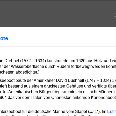
ote
an Drebbel (1572 – 1634) konstruierte um 1620 aus Holz und ei
ter der Wasseroberfläche durch Rudern fortbewegt werden konnte
chetten abgedichtet.)
erseeboot baute der Amerikaner David Bushnell (1747 – 1824) 
rtle“) bestand aus einem druckfesten Gehäuse und verfügte übe
. Im Amerikanischen Bürgerkrieg rammte ein mit acht Männern 
 1864 das vor dem Hafen von Charleston ankernde Kanonenboot 
Unterseeboot für die deutsche Marine vom Stapel („U 1“). Im
Erst