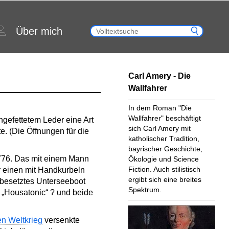
Über mich
Carl Amery - Die
Wallfahrer
In dem Roman "Die
Wallfahrer" beschäftigt
ngefettetem Leder eine Art
sich Carl Amery mit
. (Die Öffnungen für die
katholischer Tradition,
bayrischer Geschichte,
1776. Das mit einem Mann
Ökologie und Science
Fiction. Auch stilistisch
r einen mit Handkurbeln
ergibt sich eine breites
besetztes Unterseeboot
Spektrum.
„Housatonic“ ? und beide
en Weltkrieg
versenkte