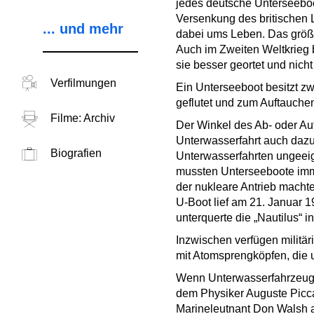
jedes deutsche Unterseeboo
Versenkung des britischen 
... und mehr
dabei ums Leben. Das größt
Auch im Zweiten Weltkrieg 
sie besser geortet und nich
Verfilmungen
Ein Unterseeboot besitzt 
geflutet und zum Auftauchen 
Filme: Archiv
Der Winkel des Ab- oder Auf
Unterwasserfahrt auch dazu
Biografien
Unterwasserfahrten ungeeigne
mussten Unterseeboote imme
der nukleare Antrieb machte
U-Boot lief am 21. Januar 
unterquerte die „Nautilus“ 
Inzwischen verfügen militär
mit Atomsprengköpfen, die
Wenn Unterwasserfahrzeuge
dem Physiker Auguste Picca
Marineleutnant Don Walsh a