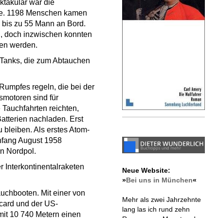
ktakulär war die
ste. 1198 Menschen kamen
 bis zu 55 Mann an Bord.
n, doch inzwischen konnten
fen werden.
 Tanks, die zum Abtauchen
Rumpfes regeln, die bei der
smotoren sind für
e Tauchfahrten reichten,
tterien nachladen. Erst
 bleiben. Als erstes Atom-
Anfang August 1958
en Nordpol.
 Interkontinentalraketen
Neue Website:
»
Bei uns in München
«
uchbooten. Mit einer von
Mehr als zwei Jahrzehnte
card und der US-
lang las ich rund zehn
mit 10 740 Metern einen