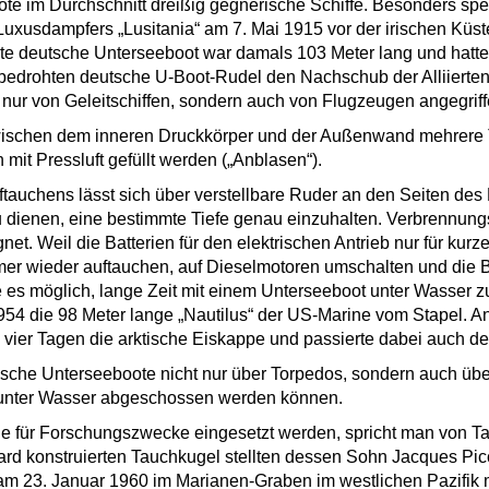
te im Durchschnitt dreißig gegnerische Schiffe. Besonders spe
Luxusdampfers „Lusitania“ am 7. Mai 1915 vor der irischen Kü
e deutsche Unterseeboot war damals 103 Meter lang und hatte
bedrohten deutsche U-Boot-Rudel den Nachschub der Alliierte
t nur von Geleitschiffen, sondern auch von Flugzeugen angegrif
zwischen dem inneren Druckkörper und der Außenwand mehrere
mit Pressluft gefüllt werden („Anblasen“).
tauchens lässt sich über verstellbare Ruder an den Seiten des 
 dienen, eine bestimmte Tiefe genau einzuhalten. Verbrennung
t. Weil die Batterien für den elektrischen Antrieb nur für kurz
r wieder auftauchen, auf Dieselmotoren umschalten und die Ba
 es möglich, lange Zeit mit einem Unterseeboot unter Wasser zu
1954 die 98 Meter lange „Nautilus“ der US-Marine vom Stapel. 
in vier Tagen die arktische Eiskappe und passierte dabei auch d
ische Unterseeboote nicht nur über Torpedos, sondern auch über
 unter Wasser abgeschossen werden können.
 für Forschungszwecke eingesetzt werden, spricht man von Ta
rd konstruierten Tauchkugel stellten dessen Sohn Jacques Pic
m 23. Januar 1960 im Marianen-Graben im westlichen Pazifik 