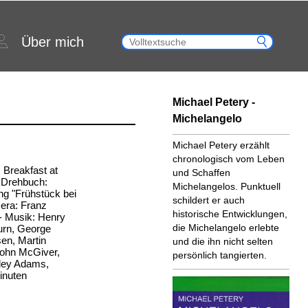
Über mich
Michael Petery -
Michelangelo
Michael Petery erzählt
chronologisch vom Leben
: Breakfast at
und Schaffen
- Drehbuch:
Michelangelos. Punktuell
ng "Frühstück bei
schildert er auch
era: Franz
historische Entwicklungen,
 - Musik: Henry
die Michelangelo erlebte
urn, George
en, Martin
und die ihn nicht selten
John McGiver,
persönlich tangierten.
nley Adams,
inuten