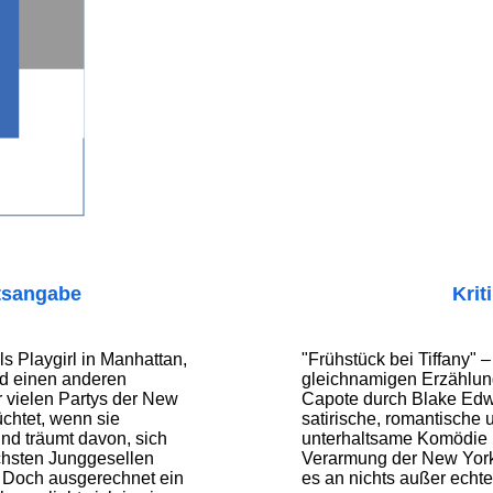
tsangabe
Krit
als Playgirl in Manhattan,
"Frühstück bei Tiffany" –
nd einen anderen
gleichnamigen Erzählu
r vielen Partys der New
Capote durch Blake Edwa
üchtet, wenn sie
satirische, romantische 
nd träumt davon, sich
unterhaltsame Komödie ü
ichsten Junggesellen
Verarmung der New Yorke
 Doch ausgerechnet ein
es an nichts außer echte