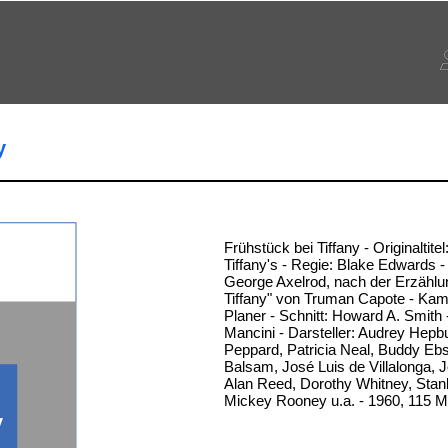
y
Frühstück bei Tiffany - Originaltitel
Tiffany's - Regie: Blake Edwards 
George Axelrod, nach der Erzählu
Tiffany" von Truman Capote - Kam
Planer - Schnitt: Howard A. Smith
Mancini - Darsteller: Audrey Hepb
Peppard, Patricia Neal, Buddy Ebs
Balsam, José Luis de Villalonga, 
Alan Reed, Dorothy Whitney, Sta
Mickey Rooney u.a. - 1960, 115 M
y