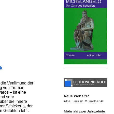
ik
 die Verfilmung der
ng von Truman
rds – ist eine
Neue Website:
und sehr
»
Bei uns in München
«
ber die innere
r Schickeria, der
n Gefühlen fehlt.
Mehr als zwei Jahrzehnte