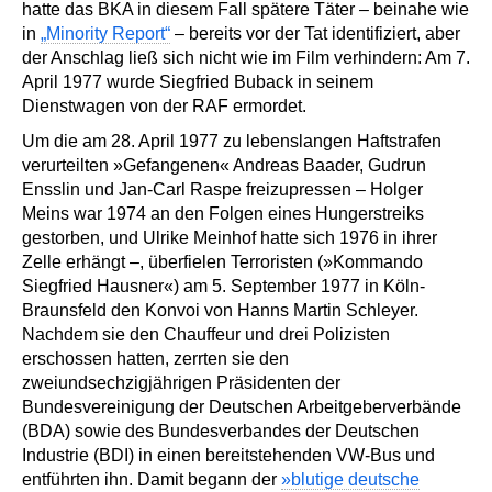
hatte das BKA in diesem Fall spätere Täter – beinahe wie
in
„Minority Report“
– bereits vor der Tat identifiziert, aber
der Anschlag ließ sich nicht wie im Film verhindern: Am 7.
April 1977 wurde Siegfried Buback in seinem
Dienstwagen von der RAF ermordet.
Um die am 28. April 1977 zu lebenslangen Haftstrafen
verurteilten »Gefangenen« Andreas Baader, Gudrun
Ensslin und Jan-Carl Raspe freizupressen – Holger
Meins war 1974 an den Folgen eines Hungerstreiks
gestorben, und Ulrike Meinhof hatte sich 1976 in ihrer
Zelle erhängt –, überfielen Terroristen (»Kommando
Siegfried Hausner«) am 5. September 1977 in Köln-
Braunsfeld den Konvoi von Hanns Martin Schleyer.
Nachdem sie den Chauffeur und drei Polizisten
erschossen hatten, zerrten sie den
zweiundsechzigjährigen Präsidenten der
Bundesvereinigung der Deutschen Arbeitgeberverbände
(BDA) sowie des Bundesverbandes der Deutschen
Industrie (BDI) in einen bereitstehenden VW-Bus und
entführten ihn. Damit begann der
»blutige deutsche