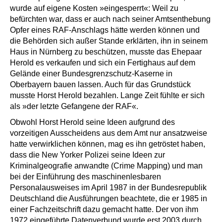
wurde auf eigene Kosten »eingesperrt«: Weil zu
befürchten war, dass er auch nach seiner Amtsenthebung
Opfer eines RAF-Anschlags hätte werden können und
die Behörden sich außer Stande erklärten, ihn in seinem
Haus in Nürnberg zu beschützen, musste das Ehepaar
Herold es verkaufen und sich ein Fertighaus auf dem
Gelände einer Bundesgrenzschutz-Kaserne in
Oberbayern bauen lassen. Auch für das Grundstück
musste Horst Herold bezahlen. Lange Zeit fühlte er sich
als »der letzte Gefangene der RAF«.
Obwohl Horst Herold seine Ideen aufgrund des
vorzeitigen Ausscheidens aus dem Amt nur ansatzweise
hatte verwirklichen können, mag es ihn getröstet haben,
dass die New Yorker Polizei seine Ideen zur
Kriminalgeografie anwandte (Crime Mapping) und man
bei der Einführung des maschinenlesbaren
Personalausweises im April 1987 in der Bundesrepublik
Deutschland die Ausführungen beachtete, die er 1985 in
einer Fachzeitschrift dazu gemacht hatte. Der von ihm
1972 eingeführte Datenverbund wurde erst 2003 durch