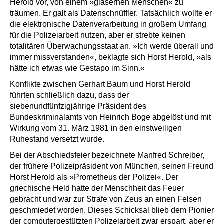
Herold vor, von einem »gläsernen Menschen« zu
träumen. Er galt als Datenschnüffler. Tatsächlich wollte er
die elektronische Datenverarbeitung in großem Umfang
für die Polizeiarbeit nutzen, aber er strebte keinen
totalitären Überwachungsstaat an. »Ich werde überall und
immer missverstanden«, beklagte sich Horst Herold, »als
hätte ich etwas wie Gestapo im Sinn.«
Konflikte zwischen Gerhart Baum und Horst Herold
führten schließlich dazu, dass der
siebenundfünfzigjährige Präsident des
Bundeskriminalamts von Heinrich Boge abgelöst und mit
Wirkung vom 31. März 1981 in den einstweiligen
Ruhestand versetzt wurde.
Bei der Abschiedsfeier bezeichnete Manfred Schreiber,
der frühere Polizeipräsident von München, seinen Freund
Horst Herold als »Prometheus der Polizei«. Der
griechische Held hatte der Menschheit das Feuer
gebracht und war zur Strafe von Zeus an einen Felsen
geschmiedet worden. Dieses Schicksal blieb dem Pionier
der computergestützten Polizeiarbeit zwar erspart, aber er