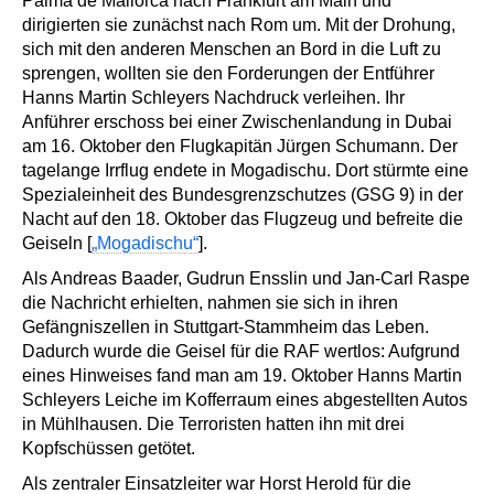
Palma de Mallorca nach Frankfurt am Main und
dirigierten sie zunächst nach Rom um. Mit der Drohung,
sich mit den anderen Menschen an Bord in die Luft zu
sprengen, wollten sie den Forderungen der Entführer
Hanns Martin Schleyers Nachdruck verleihen. Ihr
Anführer erschoss bei einer Zwischenlandung in Dubai
am 16. Oktober den Flugkapitän Jürgen Schumann. Der
tagelange Irrflug endete in Mogadischu. Dort stürmte eine
Spezialeinheit des Bundesgrenzschutzes (GSG 9) in der
Nacht auf den 18. Oktober das Flugzeug und befreite die
Geiseln [
„Mogadischu“
].
Als Andreas Baader, Gudrun Ensslin und Jan-Carl Raspe
die Nachricht erhielten, nahmen sie sich in ihren
Gefängniszellen in Stuttgart-Stammheim das Leben.
Dadurch wurde die Geisel für die RAF wertlos: Aufgrund
eines Hinweises fand man am 19. Oktober Hanns Martin
Schleyers Leiche im Kofferraum eines abgestellten Autos
in Mühlhausen. Die Terroristen hatten ihn mit drei
Kopfschüssen getötet.
Als zentraler Einsatzleiter war Horst Herold für die