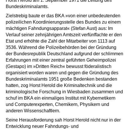
Horst Herold am 1. September 1971 die Leitung des
Bundeskriminalamts.
Zielstrebig baute er das BKA »von einer unbedeutenden
polizeilichen Koordinierungsstelle des Bundes zu einem
mächtigen Fahndungsapparat« (Stefan Aust) aus: Im
Verlauf seiner zehnjährigen Amtszeit verfünffachte er den
Etat und erhöhte die Zahl der Mitarbeiter von 1113 auf
3536. Während die Polizeibehörden bei der Gründung
der Bundesrepublik Deutschland aufgrund der schlimmen
Erfahrungen mit einer zentral geführten Geheimpolizei
(Gestapo) im »Dritten Reich« bewusst föderalistisch
organisiert worden waren und gegen die Gründung des
Bundeskriminalamts 1951 große Bedenken bestanden
hatten, zog Horst Herold die Kriminaltechnik und die
kriminologische Forschung in Wiesbaden zusammen und
schuf im BKA ein einmaliges Institut mit Kybernetikern
und Computerexperten, Chemikern, Physikern und
anderen Wissenschaftlern.
Seine Herausforderung sah Horst Herold nicht nur in der
Entwicklung neuer Fahndungs- und