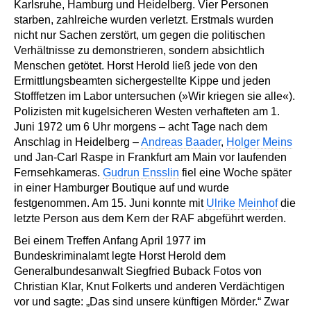
Karlsruhe, Hamburg und Heidelberg. Vier Personen
starben, zahlreiche wurden verletzt. Erstmals wurden
nicht nur Sachen zerstört, um gegen die politischen
Verhältnisse zu demonstrieren, sondern absichtlich
Menschen getötet. Horst Herold ließ jede von den
Ermittlungsbeamten sichergestellte Kippe und jeden
Stofffetzen im Labor untersuchen (»Wir kriegen sie alle«).
Polizisten mit kugelsicheren Westen verhafteten am 1.
Juni 1972 um 6 Uhr morgens – acht Tage nach dem
Anschlag in Heidelberg –
Andreas Baader
,
Holger Meins
und Jan-Carl Raspe in Frankfurt am Main vor laufenden
Fernsehkameras.
Gudrun Ensslin
fiel eine Woche später
in einer Hamburger Boutique auf und wurde
festgenommen. Am 15. Juni konnte mit
Ulrike Meinhof
die
letzte Person aus dem Kern der RAF abgeführt werden.
Bei einem Treffen Anfang April 1977 im
Bundeskriminalamt legte Horst Herold dem
Generalbundesanwalt Siegfried Buback Fotos von
Christian Klar, Knut Folkerts und anderen Verdächtigen
vor und sagte: „Das sind unsere künftigen Mörder.“ Zwar