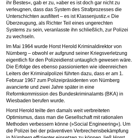
ihr Bestes«, gab er zu, »aber es ist doch gar nicht zu
verleugnen, dass das System des Strafprozesses die
Unterschichten ausfiltert – es ist Klassenjustiz.« Die
Überzeugung, als Richter Teil eines ungerechten
Systems zu sein, veranlasste ihn schließlich, zur Polizei
zu wechseln.
Im Mai 1964 wurde Horst Herold Kriminaldirektor von
Nürnberg – obwohl er aufgrund seiner Kriegsverletzung
eigentlich für den Polizeidienst untauglich gewesen wäre.
Die Erfolge des ebenso passionierten wie ideenreichen
Leiters der Kriminalpolizei führten dazu, dass er am 1.
Februar 1967 zum Polizeipräsidenten von Nürnberg
avancierte und zwei Jahre später in eine
Reformkommission des Bundeskriminalamts (BKA) in
Wiesbaden berufen wurde.
Horst Herold teilte den damals weit verbreiteten
Optimismus, dass man die Gesellschaft mit rationalen
Methoden verbessern könne (»Social Engineering«). Um
die Polizei bei der präventiven Verbrechensbekämpfung
in Nürnberg effizienter einsetzen zu können, ließ Horst