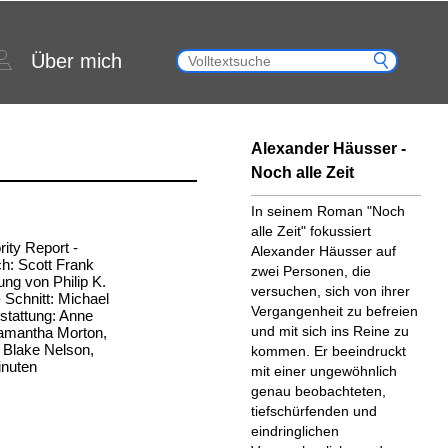
Über mich
Alexander Häusser -
Noch alle Zeit
In seinem Roman "Noch
alle Zeit" fokussiert
rity Report -
Alexander Häusser auf
h: Scott Frank
zwei Personen, die
ng von Philip K.
versuchen, sich von ihrer
 Schnitt: Michael
Vergangenheit zu befreien
stattung: Anne
und mit sich ins Reine zu
 Samantha Morton,
 Blake Nelson,
kommen. Er beeindruckt
inuten
mit einer ungewöhnlich
genau beobachteten,
tiefschürfenden und
eindringlichen