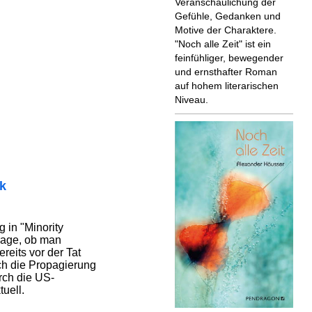
Veranschaulichung der
Gefühle, Gedanken und
Motive der Charaktere.
"Noch alle Zeit" ist ein
feinfühliger, bewegender
und ernsthafter Roman
auf hohem literarischen
Niveau.
ik
 in "Minority
rage, ob man
reits vor der Tat
rch die Propagierung
rch die US-
uell.