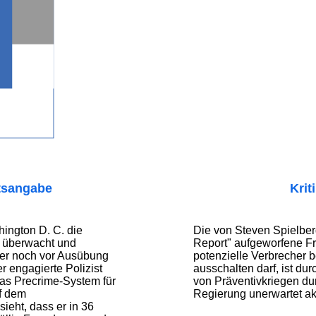
tsangabe
Krit
ington D. C. die
Die von Steven Spielberg
 überwacht und
Report" aufgeworfene F
her noch vor Ausübung
potenzielle Verbrecher be
er engagierte Polizist
ausschalten darf, ist du
das Precrime-System für
von Präventivkriegen du
uf dem
Regierung unerwartet akt
ieht, dass er in 36