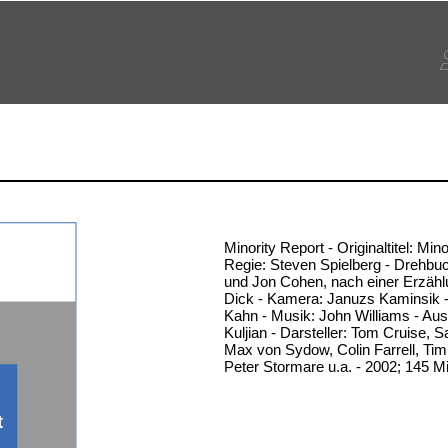
Minority Report - Originaltitel: Mino
Regie: Steven Spielberg - Drehbuc
und Jon Cohen, nach einer Erzählu
Dick - Kamera: Januzs Kaminsik -
Kahn - Musik: John Williams - Aus
Kuljian - Darsteller: Tom Cruise,
Max von Sydow, Colin Farrell, Tim
Peter Stormare u.a. - 2002; 145 M
t