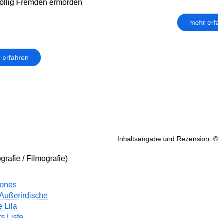
öllig Fremden ermorden
mehr erf
 erfahren
Inhaltsangabe und Rezension: ©
grafie / Filmografie)
Jones
 Außerirdische
 Lila
s Liste