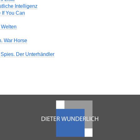
stliche Intelligenz
 If You Can
r Welten
n. War Horse
 Spies. Der Unterhändler