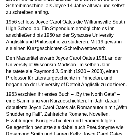
Schreibmaschine, als Joyce 14 Jahre alt war und selbst
zu schreiben anfing.
1956 schloss Joyce Carol Oates die Williamsville South
High School ab. Ein Stipendium ermöglichte es ihr,
anschließend bis 1960 an der Syracuse University
Anglistik und Philosophie zu studieren. Mit 19 gewann
sie einen Kurzgeschichten-Schreibwettbewerb.
Den Mastertitel erwarb Joyce Carol Oates 1961 an der
University of Wisconsin-Madison. Im selben Jahr
heiratete sie Raymond J. Smith (1930 – 2008), einen
Professor für Literaturgeschichte in Princeton, und
begann an der University of Detroit Anglistik zu dozieren.
1963 erschien ihr erstes Buch – „By the North Gate“ –
eine Sammlung von Kurzgeschichten. Im Jahr darauf
debütierte Joyce Carol Oates als Romanautorin mit „With
Shuddering Fall“. Zahlreiche Romane, Novellen,
Erzählungen, Kurzgeschichten und Dramen folgten.
Gelegentlich benutzte sie dabei auch Pseudonyme wie
Rosamond Smith und Lauren Kelly. Joyce Carol Oates