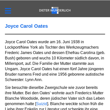
Joyce Carol Oates
Joyce Carol Oates wurde am 16. Juni 1938 in
Lockport/New York als Tochter des Werkzeugmachers
Frederic James Oates und dessen Ehefrau Carolina (geb.
Bush) geboren und wuchs 10 Kilometer südlich davon, in
Millersport, auf. Die Familie der Mutter stammte aus
Ungarn. Joyce Carol Oates hat einen fünf Jahre jüngeren
Bruder namens Fred und eine 1956 geborene autistische
Schwester: Lynn Ann.
Sie besuchte dieselbe Zwergschule wie zuvor bereits
ihre Mutter. Bei den Oates‘ wohnte auch Frederics Mutter
Blanche Woodside, deren jüdischer Vater sich das Leben
genommen hatte [
Suizid
]. Blanche weckte schon früh die
Liebe ihrer Enkelin zur Literatur und schenkte ihr eine