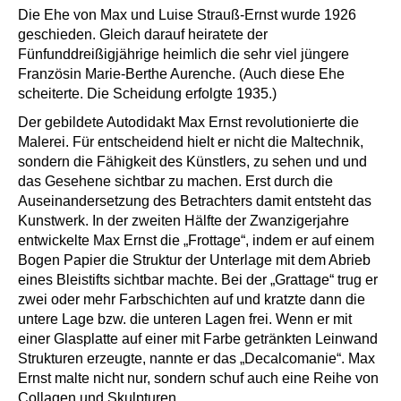
Die Ehe von Max und Luise Strauß-Ernst wurde 1926
geschieden. Gleich darauf heiratete der
Fünfunddreißigjährige heimlich die sehr viel jüngere
Französin Marie-Berthe Aurenche. (Auch diese Ehe
scheiterte. Die Scheidung erfolgte 1935.)
Der gebildete Autodidakt Max Ernst revolutionierte die
Malerei. Für entscheidend hielt er nicht die Maltechnik,
sondern die Fähigkeit des Künstlers, zu sehen und und
das Gesehene sichtbar zu machen. Erst durch die
Auseinandersetzung des Betrachters damit entsteht das
Kunstwerk. In der zweiten Hälfte der Zwanzigerjahre
entwickelte Max Ernst die „Frottage“, indem er auf einem
Bogen Papier die Struktur der Unterlage mit dem Abrieb
eines Bleistifts sichtbar machte. Bei der „Grattage“ trug er
zwei oder mehr Farbschichten auf und kratzte dann die
untere Lage bzw. die unteren Lagen frei. Wenn er mit
einer Glasplatte auf einer mit Farbe getränkten Leinwand
Strukturen erzeugte, nannte er das „Decalcomanie“. Max
Ernst malte nicht nur, sondern schuf auch eine Reihe von
Collagen und Skulpturen.