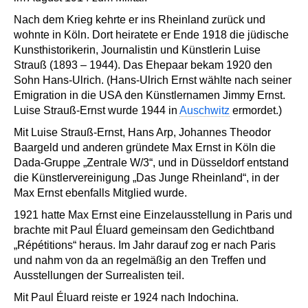
Nach dem Krieg kehrte er ins Rheinland zurück und
wohnte in Köln. Dort heiratete er Ende 1918 die jüdische
Kunsthistorikerin, Journalistin und Künstlerin Luise
Strauß (1893 – 1944). Das Ehepaar bekam 1920 den
Sohn Hans-Ulrich. (Hans-Ulrich Ernst wählte nach seiner
Emigration in die USA den Künstlernamen Jimmy Ernst.
Luise Strauß-Ernst wurde 1944 in
Auschwitz
ermordet.)
Mit Luise Strauß-Ernst, Hans Arp, Johannes Theodor
Baargeld und anderen gründete Max Ernst in Köln die
Dada-Gruppe „Zentrale W/3“, und in Düsseldorf entstand
die Künstlervereinigung „Das Junge Rheinland“, in der
Max Ernst ebenfalls Mitglied wurde.
1921 hatte Max Ernst eine Einzelausstellung in Paris und
brachte mit Paul Éluard gemeinsam den Gedichtband
„Répétitions“ heraus. Im Jahr darauf zog er nach Paris
und nahm von da an regelmäßig an den Treffen und
Ausstellungen der Surrealisten teil.
Mit Paul Éluard reiste er 1924 nach Indochina.