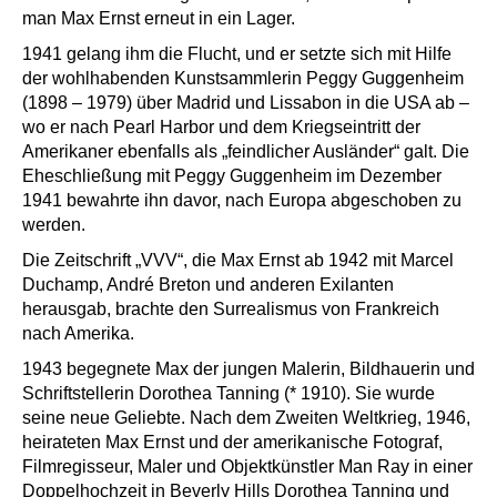
man Max Ernst erneut in ein Lager.
1941 gelang ihm die Flucht, und er setzte sich mit Hilfe
der wohlhabenden Kunstsammlerin Peggy Guggenheim
(1898 – 1979) über Madrid und Lissabon in die USA ab –
wo er nach Pearl Harbor und dem Kriegseintritt der
Amerikaner ebenfalls als „feindlicher Ausländer“ galt. Die
Eheschließung mit Peggy Guggenheim im Dezember
1941 bewahrte ihn davor, nach Europa abgeschoben zu
werden.
Die Zeitschrift „VVV“, die Max Ernst ab 1942 mit Marcel
Duchamp, André Breton und anderen Exilanten
herausgab, brachte den Surrealismus von Frankreich
nach Amerika.
1943 begegnete Max der jungen Malerin, Bildhauerin und
Schriftstellerin Dorothea Tanning (* 1910). Sie wurde
seine neue Geliebte. Nach dem Zweiten Weltkrieg, 1946,
heirateten Max Ernst und der amerikanische Fotograf,
Filmregisseur, Maler und Objektkünstler Man Ray in einer
Doppelhochzeit in Beverly Hills Dorothea Tanning und