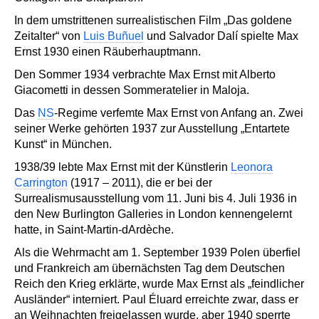
In dem umstrittenen surrealistischen Film „Das goldene
Zeitalter“ von
Luis Buñuel
und Salvador Dalí spielte Max
Ernst 1930 einen Räuberhauptmann.
Den Sommer 1934 verbrachte Max Ernst mit Alberto
Giacometti in dessen Sommeratelier in Maloja.
Das
NS
-Regime verfemte Max Ernst von Anfang an. Zwei
seiner Werke gehörten 1937 zur Ausstellung „Entartete
Kunst“ in München.
1938/39 lebte Max Ernst mit der Künstlerin
Leonora
Carrington
(1917 – 2011), die er bei der
Surrealismusausstellung vom 11. Juni bis 4. Juli 1936 in
den New Burlington Galleries in London kennengelernt
hatte, in Saint-Martin-dArdèche.
Als die Wehrmacht am 1. September 1939 Polen überfiel
und Frankreich am übernächsten Tag dem Deutschen
Reich den Krieg erklärte, wurde Max Ernst als „feindlicher
Ausländer“ interniert. Paul Éluard erreichte zwar, dass er
an Weihnachten freigelassen wurde, aber 1940 sperrte