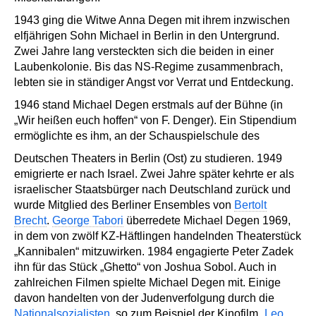
1943 ging die Witwe Anna Degen mit ihrem inzwischen
elfjährigen Sohn Michael in Berlin in den Untergrund.
Zwei Jahre lang versteckten sich die beiden in einer
Laubenkolonie. Bis das NS-Regime zusammenbrach,
lebten sie in ständiger Angst vor Verrat und Entdeckung.
1946 stand Michael Degen erstmals auf der Bühne (in
„Wir heißen euch hoffen“ von F. Denger). Ein Stipendium
ermöglichte es ihm, an der Schauspielschule des
Deutschen Theaters in Berlin (Ost) zu studieren. 1949
emigrierte er nach Israel. Zwei Jahre später kehrte er als
israelischer Staatsbürger nach Deutschland zurück und
wurde Mitglied des Berliner Ensembles von
Bertolt
Brecht
.
George Tabori
überredete Michael Degen 1969,
in dem von zwölf KZ-Häftlingen handelnden Theaterstück
„Kannibalen“ mitzuwirken. 1984 engagierte Peter Zadek
ihn für das Stück „Ghetto“ von Joshua Sobol. Auch in
zahlreichen Filmen spielte Michael Degen mit. Einige
davon handelten von der Judenverfolgung durch die
Nationalsozialisten
, so zum Beispiel der Kinofilm
„Leo