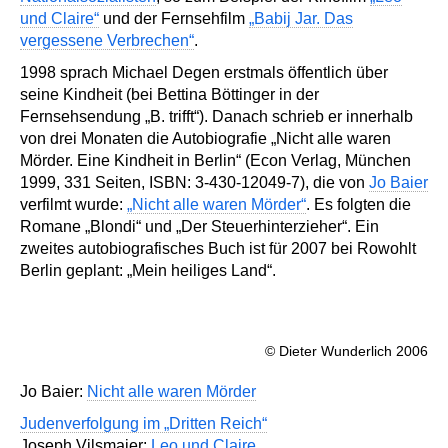
und Claire“
und der Fernsehfilm
„Babij Jar. Das
vergessene Verbrechen“
.
1998 sprach Michael Degen erstmals öffentlich über
seine Kindheit (bei Bettina Böttinger in der
Fernsehsendung „B. trifft“). Danach schrieb er innerhalb
von drei Monaten die Autobiografie „Nicht alle waren
Mörder. Eine Kindheit in Berlin“ (Econ Verlag, München
1999, 331 Seiten, ISBN: 3-430-12049-7), die von
Jo Baier
verfilmt wurde:
„Nicht alle waren Mörder“
. Es folgten die
Romane „Blondi“ und „Der Steuerhinterzieher“. Ein
zweites autobiografisches Buch ist für 2007 bei Rowohlt
Berlin geplant: „Mein heiliges Land“.
© Dieter Wunderlich 2006
Jo Baier:
Nicht alle waren Mörder
Judenverfolgung im „Dritten Reich“
Joseph Vilsmaier:
Leo und Claire