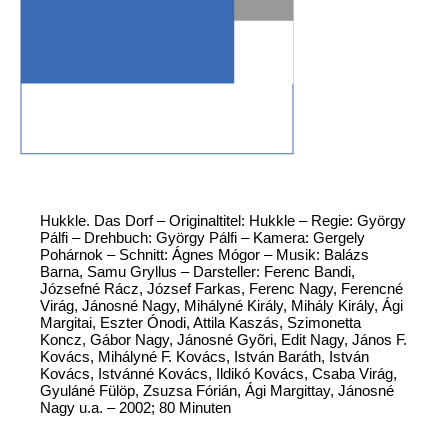
Hukkle. Das Dorf – Originaltitel: Hukkle – Regie: György
Pálfi – Drehbuch: György Pálfi – Kamera: Gergely
Pohárnok – Schnitt: Ágnes Mógor – Musik: Balázs
Barna, Samu Gryllus – Darsteller: Ferenc Bandi,
Józsefné Rácz, József Farkas, Ferenc Nagy, Ferencné
Virág, Jánosné Nagy, Mihályné Király, Mihály Király, Ági
Margitai, Eszter Ónodi, Attila Kaszás, Szimonetta
Koncz, Gábor Nagy, Jánosné Gyõri, Edit Nagy, János F.
Kovács, Mihályné F. Kovács, István Baráth, István
Kovács, Istvánné Kovács, Ildikó Kovács, Csaba Virág,
Gyuláné Fülöp, Zsuzsa Fórián, Ági Margittay, Jánosné
Nagy u.a. – 2002; 80 Minuten