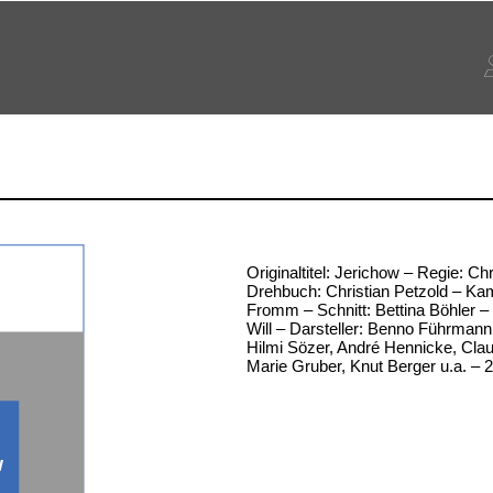
Originaltitel: Jerichow – Regie: Ch
Drehbuch: Christian Petzold – Ka
Fromm – Schnitt: Bettina Böhler –
Will – Darsteller: Benno Führmann
Hilmi Sözer, André Hennicke, Clau
Marie Gruber, Knut Berger u.a. – 
w