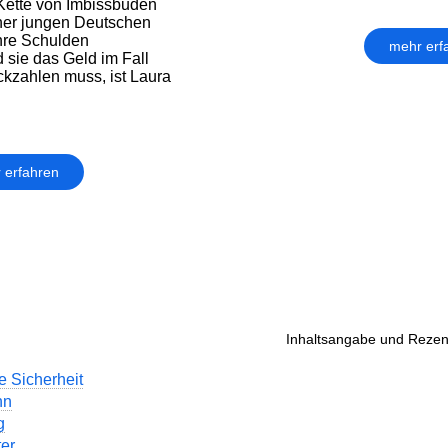
 Kette von Imbissbuden
 einer jungen Deutschen
ihre Schulden
mehr erf
sie das Geld im Fall
ckzahlen muss, ist Laura
 erfahren
Inhaltsangabe und Rezen
e Sicherheit
nn
g
er