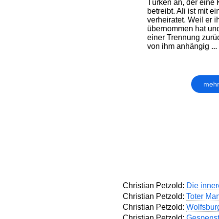
Türken an, der eine
betreibt. Ali ist mit
verheiratet. Weil er 
übernommen hat und 
einer Trennung zurü
von ihm anhängig ...
mehr
Christian Petzold:
Die inner
Christian Petzold:
Toter Ma
Christian Petzold:
Wolfsbur
Christian Petzold:
Gespenst