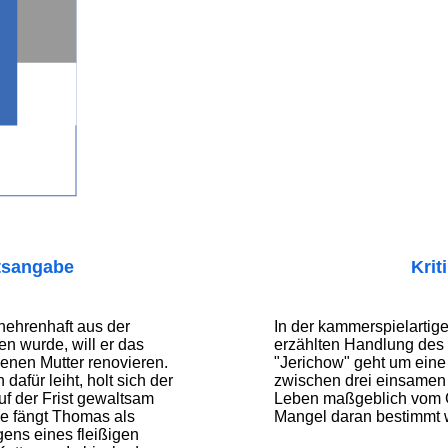
tsangabe
Krit
hrenhaft aus der
In der kammerspielartige
n wurde, will er das
erzählten Handlung des
enen Mutter renovieren.
"Jerichow" geht um ein
dafür leiht, holt sich der
zwischen drei einsamen
f der Frist gewaltsam
Leben maßgeblich vom 
ge fängt Thomas als
Mangel daran bestimmt w
ens eines fleißigen