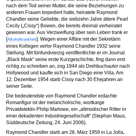
nach dem Tod seiner Mutter, die seine Beziehungen zu
anderen Frauen torpediert hatte, heiratete Raymond
Chandler seine Geliebte, die siebzehn Jahre ältere Pearl
Cecily („Cissy“) Bowen, die bereits dreimal verheiratet
gewesen war. Aus Verzweiflung über sein Leben trank er
[
]. Wegen einer Affäre mit der Sekretärin
Alkoholkrankheit
eines Kollegen verlor Raymond Chandler 1932 seine
Stellung. Mit fünfundvierzig veröffentlichte er im Journal
„Black Mask“ seine erste Kurzgeschichte, fing dann erst
richtig zu schreiben an, zog 1944 als Drehbuchautor nach
Hollywood und kaufte sich in San Diego eine Villa. Am
12. Dezember 1954 starb Cissy nach 30 Ehejahren an
seiner Seite.
Die bedeutendste von Raymond Chandler erdachte
Romanfigur ist der melancholische, wortkarge
Privatdetektiv Philip Marlowe, ein „altmodischer Ritter in
einer dekadenten Industriegesellschaft“ (Stephan Maus,
Süddeutsche Zeitung, 24. Juni 2006).
Raymond Chandler starb am 26. März 1959 in La Jolla,