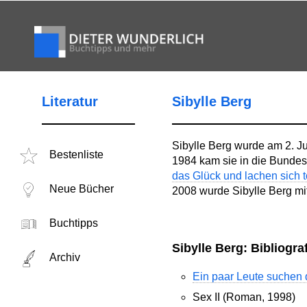
Literatur
Sibylle Berg
Sibylle Berg wurde am 2. Ju
Bestenliste
1984 kam sie in die Bundesr
das Glück und lachen sich t
Neue Bücher
2008 wurde Sibylle Berg m
Buchtipps
Sibylle Berg: Bibliogra
Archiv
Ein paar Leute suchen 
Sex II (Roman, 1998)