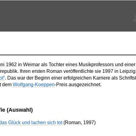
ni 1962 in Weimar als Tochter eines Musikprofessors und einer
epublik. Ihren ersten Roman veröffentlichte sie 1997 in Leipzig
ot“
. Das war der Beginn einer erfolgreichen Karriere als Schrifts
it dem
Wolfgang-Koeppen
-Preis ausgezeichnet.
fie (Auswahl)
das Glück und lachen sich tot
(Roman, 1997)