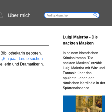
Über mich
Luigi Malerba - Die
nackten Masken
In seinem historischen
 Bibliothekarin geboren.
Kriminalroman "Die
:
„Ein paar Leute suchen
nackten Masken" erzählt
tellerin und Dramatikerin.
Luigi Malerba mit Witz und
Fantasie über das
opulente Leben der
römischen Kardinäle in der
Spätrenaissance.