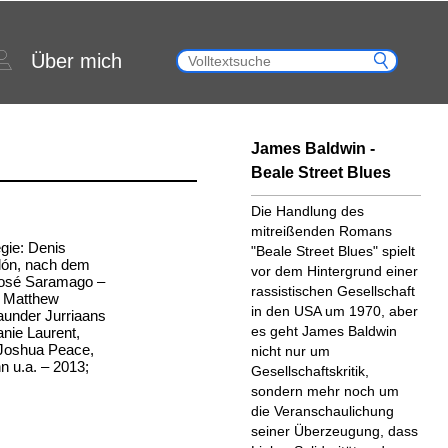
Über mich
James Baldwin -
Beale Street Blues
Die Handlung des
mitreißenden Romans
gie: Denis
"Beale Street Blues" spielt
llón, nach dem
vor dem Hintergrund einer
José Saramago –
rassistischen Gesellschaft
: Matthew
in den USA um 1970, aber
aunder Jurriaans
es geht James Baldwin
anie Laurent,
 Joshua Peace,
nicht nur um
n u.a. – 2013;
Gesellschaftskritik,
sondern mehr noch um
die Veranschaulichung
seiner Überzeugung, dass