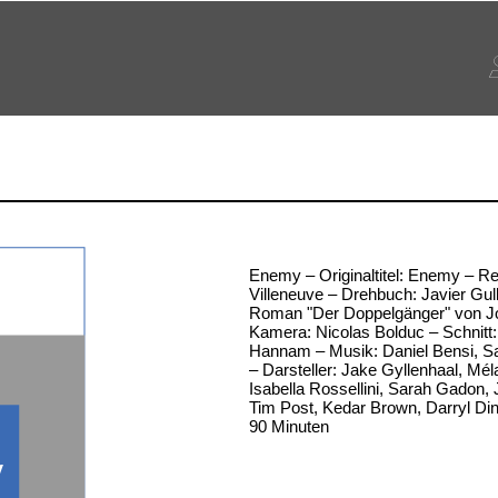
Enemy – Originaltitel: Enemy – Re
Villeneuve – Drehbuch: Javier Gu
Roman "Der Doppelgänger" von 
Kamera: Nicolas Bolduc – Schnitt
Hannam – Musik: Daniel Bensi, S
– Darsteller: Jake Gyllenhaal, Mél
Isabella Rossellini, Sarah Gadon,
Tim Post, Kedar Brown, Darryl Din
90 Minuten
y