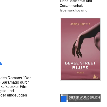
Liebe, Solidarität und
Zusammenhalt
lebenswichtig sind.
ik
g des Romans "Der
é Saramago durch
n kafkaesker Film
ngste und
jeder eindeutigen