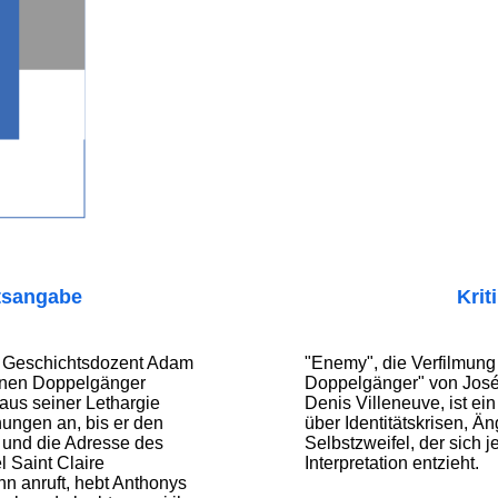
tsangabe
Krit
e Geschichtsdozent Adam
"Enemy", die Verfilmun
einen Doppelgänger
Doppelgänger" von Jos
 aus seiner Lethargie
Denis Villeneuve, ist ei
hungen an, bis er den
über Identitätskrisen, Ä
und die Adresse des
Selbstzweifel, der sich 
 Saint Claire
Interpretation entzieht.
ihn anruft, hebt Anthonys