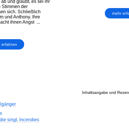
b und glaubt, es sei ihr
e Stimmen der
en sich. Schließlich
mehr erf
m und Anthony. Ihre
cht ihnen Angst ...
 erfahren
Inhaltsangabe und Rezens
lgänger
m
die singt. Incendies