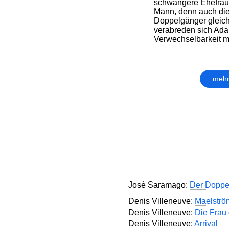
schwangere Ehefrau a
Mann, denn auch di
Doppelgänger gleich
verabreden sich Ada
Verwechselbarkeit ma
mehr
José Saramago:
Der Doppe
Denis Villeneuve:
Maelströ
Denis Villeneuve:
Die Frau 
Denis Villeneuve:
Arrival