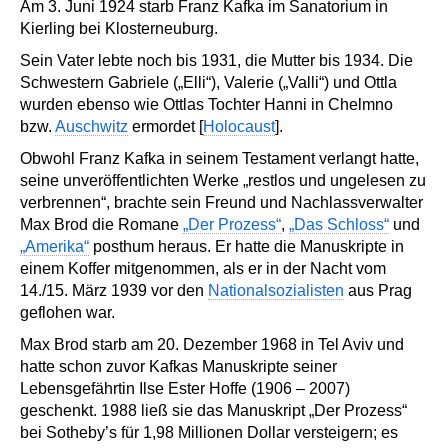
Am 3. Juni 1924 starb Franz Kafka im Sanatorium in
Kierling bei Klosterneuburg.
Sein Vater lebte noch bis 1931, die Mutter bis 1934. Die
Schwestern Gabriele („Elli“), Valerie („Valli“) und Ottla
wurden ebenso wie Ottlas Tochter Hanni in Chelmno
bzw.
Auschwitz
ermordet [
Holocaust
].
Obwohl Franz Kafka in seinem Testament verlangt hatte,
seine unveröffentlichten Werke „restlos und ungelesen zu
verbrennen“, brachte sein Freund und Nachlassverwalter
Max Brod die Romane
„Der Prozess“
,
„Das Schloss“
und
„Amerika“
posthum heraus. Er hatte die Manuskripte in
einem Koffer mitgenommen, als er in der Nacht vom
14./15. März 1939 vor den
Nationalsozialisten
aus Prag
geflohen war.
Max Brod starb am 20. Dezember 1968 in Tel Aviv und
hatte schon zuvor Kafkas Manuskripte seiner
Lebensgefährtin Ilse Ester Hoffe (1906 – 2007)
geschenkt. 1988 ließ sie das Manuskript „Der Prozess“
bei Sotheby’s für 1,98 Millionen Dollar versteigern; es