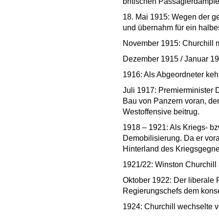
britischen Passagierdampfe
18. Mai 1915: Wegen der ge
und übernahm für ein halbe
November 1915: Churchill me
Dezember 1915 / Januar 19
1916: Als Abgeordneter kehrt
Juli 1917: Premierminister D
Bau von Panzern voran, de
Westoffensive beitrug.
1918 – 1921: Als Kriegs- bzw
Demobilisierung. Da er vora
Hinterland des Kriegsgegner
1921/22: Winston Churchill a
Oktober 1922: Der liberale
Regierungschefs dem konse
1924: Churchill wechselte v