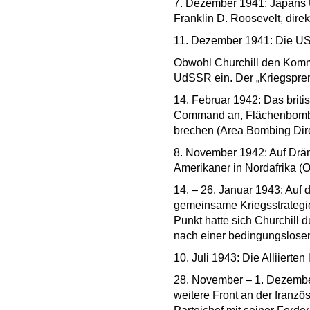
7. Dezember 1941: Japans Ü
Franklin D. Roosevelt, direk
11. Dezember 1941: Die USA 
Obwohl Churchill den Kommu
UdSSR ein. Der „Kriegsprem
14. Februar 1942: Das brit
Command an, Flächenbombar
brechen (Area Bombing Dire
8. November 1942: Auf Dräng
Amerikaner in Nordafrika (O
14. – 26. Januar 1943: Auf 
gemeinsame Kriegsstrategie
Punkt hatte sich Churchill
nach einer bedingungslosen
10. Juli 1943: Die Alliierten
28. November – 1. Dezember 
weitere Front an der franzö