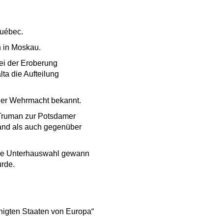
Québec.
n in Moskau.
bei der Eroberung
ta die Aufteilung
 der Wehrmacht bekannt.
. Truman zur Potsdamer
and als auch gegenüber
 die Unterhauswahl gewann
urde.
inigten Staaten von Europa“