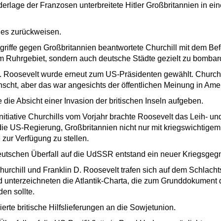
derlage der Franzosen unterbreitete Hitler Großbritannien in ei
ß es zurückweisen.
griffe gegen Großbritannien beantwortete Churchill mit dem Bef
im Ruhrgebiet, sondern auch deutsche Städte gezielt zu bombar
 Roosevelt wurde erneut zum US-Präsidenten gewählt. Churchill
cht, aber das war angesichts der öffentlichen Meinung in Amer
 die Absicht einer Invasion der britischen Inseln aufgeben.
nitiative Churchills vom Vorjahr brachte Roosevelt das Leih- u
die US-Regierung, Großbritannien nicht nur mit kriegswichtigem
 zur Verfügung zu stellen.
eutschen Überfall auf die UdSSR entstand ein neuer Kriegsge
urchill und Franklin D. Roosevelt trafen sich auf dem Schlacht
 unterzeichneten die Atlantik-Charta, die zum Grunddokument
en sollte.
iierte britische Hilfslieferungen an die Sowjetunion.