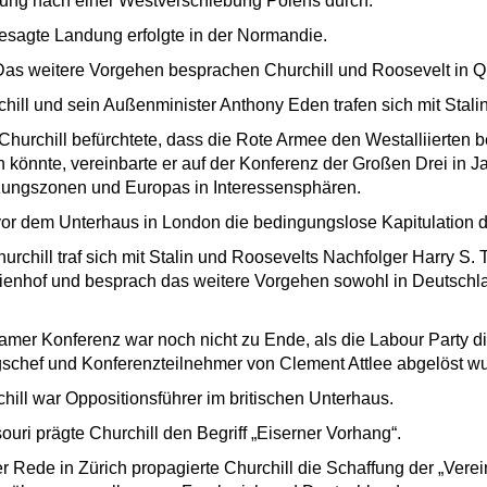
erung nach einer Westverschiebung Polens durch.
gesagte Landung erfolgte in der Normandie.
Das weitere Vorgehen besprachen Churchill und Roosevelt in 
chill und sein Außenminister Anthony Eden trafen sich mit Stali
 Churchill befürchtete, dass die Rote Armee den Westalliierten 
nnte, vereinbarte er auf der Konferenz der Großen Drei in Jal
zungszonen und Europas in Interessensphären.
 vor dem Unterhaus in London die bedingungslose Kapitulation
Churchill traf sich mit Stalin und Roosevelts Nachfolger Harry S
ienhof und besprach das weitere Vorgehen sowohl in Deutschl
sdamer Konferenz war noch nicht zu Ende, als die Labour Party
gschef und Konferenzteilnehmer von Clement Attlee abgelöst w
ill war Oppositionsführer im britischen Unterhaus.
ouri prägte Churchill den Begriff „Eiserner Vorhang“.
r Rede in Zürich propagierte Churchill die Schaffung der „Vere