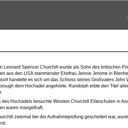
 Leonard Spencer Churchill wurde als Sohn des britischen Pol
sen aus den USA stammender Ehefrau Jennie Jerome in Blenh
sort handelte es sich um das Schloss seines Großvaters John 
orough dem Hochadel angehörte. Randolph erbte den Titel allerd
.
g des Hochadels besuchte Winston Churchill Eliteschulen in Asc
gen waren mangelhaft.
chill zweimal bei der Aufnahmeprüfung gescheitert war, wurde
st.