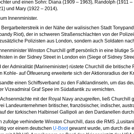
hter und einen Sohn: Diana (1909 – 1963), Randolph (1911 – 
21) und Mary (1922 – 2014).
zum Innenminister.
ergarbeiterstreik in der Nähe der walisischen Stadt Tonypandy
ypandy Riot), der in schweren Straßenschlachten von der Poliz
r zusätzliche Polizisten aus London, sondern auch Soldaten na
nnenminister Winston Churchill griff persönlich in eine blutige
histen in der Sidney Street in London ein (Siege of Sidney Street
 der Admiralität (Marineminister) rüstete Churchill die britische 
Kohle- auf Ölfeuerung erweiterte sich der Aktionsradius der Kr
tsandte einen Schiffsverband zu den Falklandinseln, um das d
er Vizeadmiral Graf Spee im Südatlantik zu vernichten.
Achsenmächte mit der Royal Navy anzugreifen, ließ Churchill 
ei Landeunternehmen britischer, französischer, indischer, austr
f der türkischen Halbinsel Gallipoli an den Dardanellen durchf
 zufolge verhinderte Winston Churchill, dass die RMS „Lusita
eitig vor einem deutschen
U-Boot
gewarnt wurde, um durch die 