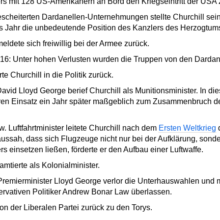
rs mit 128 US-Amerikanern an Bord den Kriegseintritt der USA 
scheiterten Dardanellen-Unternehmungen stellte Churchill sein
s Jahr die unbedeutende Position des Kanzlers des Herzogtums
ldete sich freiwillig bei der Armee zurück.
16: Unter hohen Verlusten wurden die Truppen von den Dardan
e Churchill in die Politik zurück.
avid Lloyd George berief Churchill als Munitionsminister. In di
ren Einsatz ein Jahr später maßgeblich zum Zusammenbruch de
. Luftfahrtminister leitete Churchill nach dem
Ersten Weltkrieg
d
ussah, dass sich Flugzeuge nicht nur bei der Aufklärung, sonde
s einsetzen ließen, förderte er den Aufbau einer Luftwaffe.
mtierte als Kolonialminister.
 Premierminister Lloyd George verlor die Unterhauswahlen und
rvativen Politiker Andrew Bonar Law überlassen.
on der Liberalen Partei zurück zu den Torys.