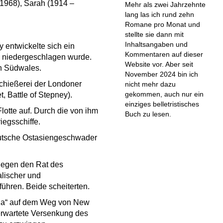
1968), Sarah (1914 –
Mehr als zwei Jahrzehnte
lang las ich rund zehn
Romane pro Monat und
stellte sie dann mit
Inhaltsangaben und
 entwickelte sich ein
Kommentaren auf dieser
ei niedergeschlagen wurde.
Website vor. Aber seit
ch Südwales.
November 2024 bin ich
 Schießerei der Londoner
nicht mehr dazu
gekommen, auch nur ein
, Battle of Stepney).
einziges belletristisches
Flotte auf. Durch die von ihm
Buch zu lesen.
iegsschiffe.
eutsche Ostasiengeschwader
gegen den Rat des
alischer und
ühren. Beide scheiterten.
nia“ auf dem Weg von New
erwartete Versenkung des