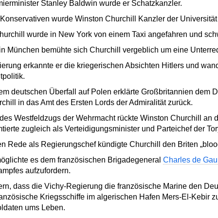
erminister Stanley Baldwin wurde er Schatzkanzler.
onservativen wurde Winston Churchill Kanzler der Universität 
rchill wurde in New York von einem Taxi angefahren und schwe
in München bemühte sich Churchill vergeblich um eine Unterred
gierung erkannte er die kriegerischen Absichten Hitlers und wan
olitik.
m deutschen Überfall auf Polen erklärte Großbritannien dem 
hill in das Amt des Ersten Lords der Admiralität zurück.
des Westfeldzugs der Wehrmacht rückte Winston Churchill an di
tierte zugleich als Verteidigungsminister und Parteichef der Tor
ten Rede als Regierungschef kündigte Churchill den Briten „bloo
rmöglichte es dem französischen Brigadegeneral
Charles de Gau
ampfes aufzufordern.
ern, dass die Vichy-Regierung die französische Marine den Deu
französische Kriegsschiffe im algerischen Hafen Mers-El-Kebir
oldaten ums Leben.