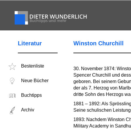
Literatur
Winston Churchill
Bestenliste
30. November 1874: Winston
Spencer Churchill und des
Neue Bücher
geboren. Bei seinem Geburt
der als 7. Herzog von Marlb
dritte Sohn des Herzogs war
Buchtipps
1881 – 1892: Als Sprösslin
Archiv
Seine schulischen Leistun
1893: Nachdem Winston Chur
Military Academy in Sandhur