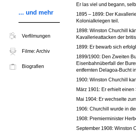
Er las viel und begann, selb
... und mehr
1895 – 1899: Der Kavallerie
Kolonialkriegen teil.
1898: Winston Churchill kä
Verfilmungen
Kavallerieattacken der brit
1899: Er bewarb sich erfolg
Filme: Archiv
1899/1900: Den Zweiten Bure
Eisenbahnüberfall der Buren
Biografien
entfernten Delagoa-Bucht i
1900: Winston Churchill kan
März 1901: Er erhielt einen 
Mai 1904: Er wechselte zum 
1906: Churchill wurde in d
1908: Premierminister Herb
September 1908: Winston Chu