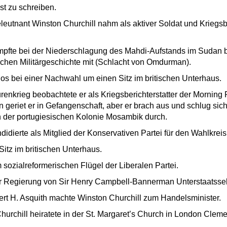
st zu schreiben.
leutnant Winston Churchill nahm als aktiver Soldat und Kriegsb
mpfte bei der Niederschlagung des Mahdi-Aufstands im Sudan be
ischen Militärgeschichte mit (Schlacht von Omdurman).
los bei einer Nachwahl um einen Sitz im britischen Unterhaus.
nkrieg beobachtete er als Kriegsberichterstatter der Morning 
 geriet er in Gefangenschaft, aber er brach aus und schlug sich
n der portugiesischen Kolonie Mosambik durch.
didierte als Mitglied der Konservativen Partei für den Wahlkrei
Sitz im britischen Unterhaus.
sozialreformerischen Flügel der Liberalen Partei.
er Regierung von Sir Henry Campbell-Bannerman Unterstaatssekr
ert H. Asquith machte Winston Churchill zum Handelsminister.
rchill heiratete in der St. Margaret’s Church in London Cleme