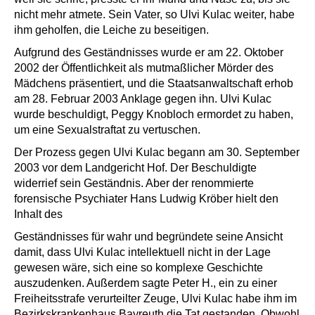
nicht mehr atmete. Sein Vater, so Ulvi Kulac weiter, habe
ihm geholfen, die Leiche zu beseitigen.
Aufgrund des Geständnisses wurde er am 22. Oktober
2002 der Öffentlichkeit als mutmaßlicher Mörder des
Mädchens präsentiert, und die Staatsanwaltschaft erhob
am 28. Februar 2003 Anklage gegen ihn. Ulvi Kulac
wurde beschuldigt, Peggy Knobloch ermordet zu haben,
um eine Sexualstraftat zu vertuschen.
Der Prozess gegen Ulvi Kulac begann am 30. September
2003 vor dem Landgericht Hof. Der Beschuldigte
widerrief sein Geständnis. Aber der renommierte
forensische Psychiater Hans Ludwig Kröber hielt den
Inhalt des
Geständnisses für wahr und begründete seine Ansicht
damit, dass Ulvi Kulac intellektuell nicht in der Lage
gewesen wäre, sich eine so komplexe Geschichte
auszudenken. Außerdem sagte Peter H., ein zu einer
Freiheitsstrafe verurteilter Zeuge, Ulvi Kulac habe ihm im
Bezirkskrankenhaus Bayreuth die Tat gestanden. Obwohl