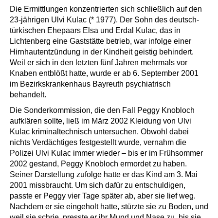
Die Ermittlungen konzentrierten sich schließlich auf den
23-jährigen Ulvi Kulac (* 1977). Der Sohn des deutsch-
türkischen Ehepaars Elsa und Erdal Kulac, das in
Lichtenberg eine Gaststätte betrieb, war infolge einer
Hirnhautentzündung in der Kindheit geistig behindert.
Weil er sich in den letzten fünf Jahren mehrmals vor
Knaben entblößt hatte, wurde er ab 6. September 2001
im Bezirkskrankenhaus Bayreuth psychiatrisch
behandelt.
Die Sonderkommission, die den Fall Peggy Knobloch
aufklären sollte, ließ im März 2002 Kleidung von Ulvi
Kulac kriminaltechnisch untersuchen. Obwohl dabei
nichts Verdächtiges festgestellt wurde, vernahm die
Polizei Ulvi Kulac immer wieder – bis er im Frühsommer
2002 gestand, Peggy Knobloch ermordet zu haben.
Seiner Darstellung zufolge hatte er das Kind am 3. Mai
2001 missbraucht. Um sich dafür zu entschuldigen,
passte er Peggy vier Tage später ab, aber sie lief weg.
Nachdem er sie eingeholt hatte, stürzte sie zu Boden, und
weil sie schrie, presste er ihr Mund und Nase zu, bis sie