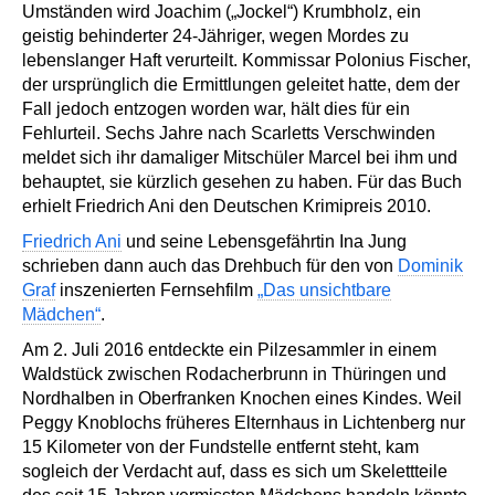
Umständen wird Joachim („Jockel“) Krumbholz, ein
geistig behinderter 24-Jähriger, wegen Mordes zu
lebenslanger Haft verurteilt. Kommissar Polonius Fischer,
der ursprünglich die Ermittlungen geleitet hatte, dem der
Fall jedoch entzogen worden war, hält dies für ein
Fehlurteil. Sechs Jahre nach Scarletts Verschwinden
meldet sich ihr damaliger Mitschüler Marcel bei ihm und
behauptet, sie kürzlich gesehen zu haben. Für das Buch
erhielt Friedrich Ani den Deutschen Krimipreis 2010.
Friedrich Ani
und seine Lebensgefährtin Ina Jung
schrieben dann auch das Drehbuch für den von
Dominik
Graf
inszenierten Fernsehfilm
„Das unsichtbare
Mädchen“
.
Am 2. Juli 2016 entdeckte ein Pilzesammler in einem
Waldstück zwischen Rodacherbrunn in Thüringen und
Nordhalben in Oberfranken Knochen eines Kindes. Weil
Peggy Knoblochs früheres Elternhaus in Lichtenberg nur
15 Kilometer von der Fundstelle entfernt steht, kam
sogleich der Verdacht auf, dass es sich um Skelettteile