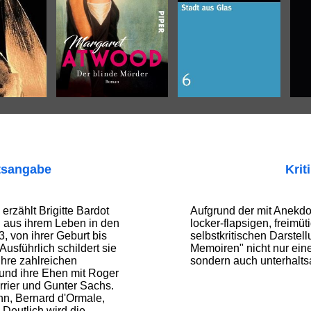
tsangabe
Krit
 erzählt Brigitte Bardot
Aufgrund der mit Anekdo
h aus ihrem Leben in den
locker-flapsigen, freimü
, von ihrer Geburt bis
selbstkritischen Darstellu
 Ausführlich schildert sie
Memoiren" nicht nur eine
 ihre zahlreichen
sondern auch unterhalts
und ihre Ehen mit Roger
rier und Gunter Sachs.
nn, Bernard d'Ormale,
 Deutlich wird die