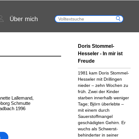
Über mich
Doris Stommel-
Hesseler - In mir ist
Freude
1981 kam Doris Stommel-
Hesseler mit Drillingen
nieder – zehn Wochen zu
früh. Zwei der Kinder
nette Lallemand,
starben innerhalb weniger
geborg Schmutte
Tage; Björn überlebte –
ladbach 1996
mit einem durch
Sauerstoffmangel
geschädigten Gehirn. Er
wuchs als Schwerst-
behinderter in seiner
g