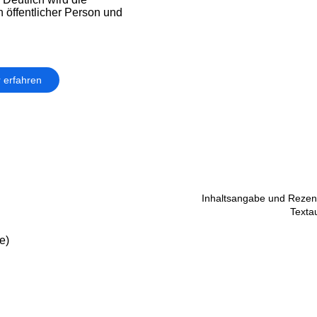
 öffentlicher Person und
 erfahren
Inhaltsangabe und Rezens
Texta
e)