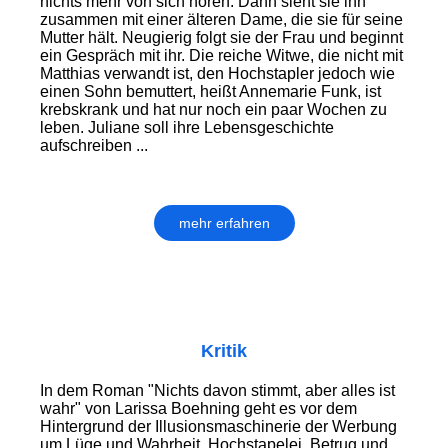
nichts mehr von sich hören. Dann sieht sie ihn
zusammen mit einer älteren Dame, die sie für seine
Mutter hält. Neugierig folgt sie der Frau und beginnt
ein Gespräch mit ihr. Die reiche Witwe, die nicht mit
Matthias verwandt ist, den Hochstapler jedoch wie
einen Sohn bemuttert, heißt Annemarie Funk, ist
krebskrank und hat nur noch ein paar Wochen zu
leben. Juliane soll ihre Lebensgeschichte
aufschreiben ...
mehr erfahren
Kritik
In dem Roman "Nichts davon stimmt, aber alles ist
wahr" von Larissa Boehning geht es vor dem
Hintergrund der Illusionsmaschinerie der Werbung
um Lüge und Wahrheit, Hoch­stapelei, Betrug und