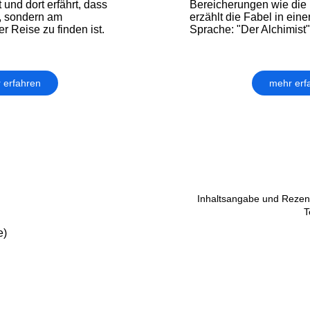
und dort erfährt, dass
Bereicherungen wie die
t, sondern am
erzählt die Fabel in ein
 Reise zu finden ist.
Sprache: "Der Alchimist"
 erfahren
mehr erf
Inhaltsangabe und Rezens
T
e)