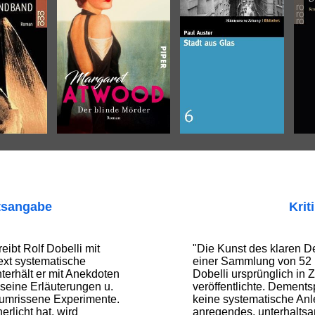
tsangabe
Krit
eibt Rolf Dobelli mit
"Die Kunst des klaren D
Text systematische
einer Sammlung von 52 
terhält er mit Anekdoten
Dobelli ursprünglich in 
seine Erläuterungen u.
veröffentlichte. Dements
t umrissene Experimente.
keine systematische Anl
erlicht hat, wird
anregendes, unterhalts