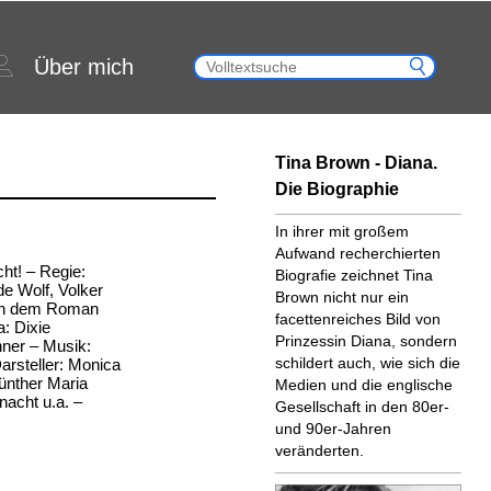
Über mich
Tina Brown - Diana.
Die Biographie
In ihrer mit großem
Aufwand recherchierten
echt! – Regie:
Biografie zeichnet Tina
e Wolf, Volker
Brown nicht nur ein
ach dem Roman
facettenreiches Bild von
a: Dixie
Prinzessin Diana, sondern
hner – Musik:
schildert auch, wie sich die
arsteller: Monica
ünther Maria
Medien und die englische
nacht u.a. –
Gesellschaft in den 80er-
und 90er-Jahren
veränderten.