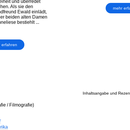
eiheit und überredet
ehen. Als sie den
mehr erf
freund Ewald einlädt,
 der beiden alten Damen
neliese bestiehlt ...
 erfahren
Inhaltsangabe und Rezens
ie / Filmografie)
r
rika