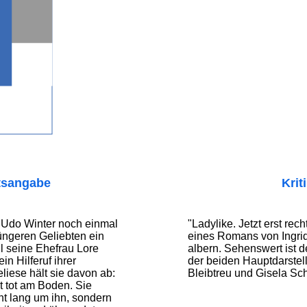
tsangabe
Krit
r Udo Winter noch einmal
"Ladylike. Jetzt erst rech
jüngeren Geliebten ein
eines Romans von Ingrid 
ll seine Ehefrau Lore
albern. Sehenswert ist 
in Hilferuf ihrer
der beiden Hauptdarstel
iese hält sie davon ab:
Bleibtreu und Gisela Sc
 tot am Boden. Sie
cht lang um ihn, sondern