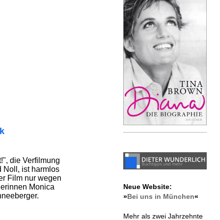
ik
t!", die Verfilmung
Noll, ist harmlos
der Film nur wegen
Neue Website:
lerinnen Monica
hneeberger.
»
Bei uns in München
«
Mehr als zwei Jahrzehnte