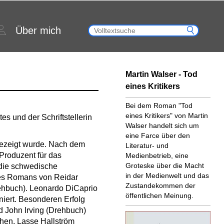
Über mich
Martin Walser - Tod
eines Kritikers
Bei dem Roman "Tod
eines Kritikers" von Martin
s und der Schriftstellerin
Walser handelt sich um
eine Farce über den
gezeigt wurde. Nach dem
Literatur- und
roduzent für das
Medienbetrieb, eine
Groteske über die Macht
 die schwedische
in der Medienwelt und das
nes Romans von Reidar
Zustandekommen der
ehbuch). Leonardo DiCaprio
öffentlichen Meinung.
niert. Besonderen Erfolg
d John Irving (Drehbuch)
chen, Lasse Hallström