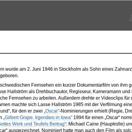
öm wurde am 2. Juni 1946 in Stockholm als Sohn eines Zahnarzte
 geboren.
m schwedischen Fernsehen ein kurzer Dokumentarfilm von ihm 
se Hallström als Drehbuchautor, Regisseur, Kameramann und P
he Fernsehen zu arbeiten. Außerdem drehte er Videoclips für
en machte sich Lasse Hallström 1985 mit der Verfilmung ei
und“, für den er zwei
„Oscar“
-Nominierungen erhielt (Regie, Dr
in
„Gilbert Grape. Irgendwo in Iowa“
1994 für einen „Oscar“ nomi
Gottes Werk und Teufels Beitrag“
: Michael Caine (Hauptrolle) un
car“ ausgezeichnet. Nominiert hatte man auch den Film als sol