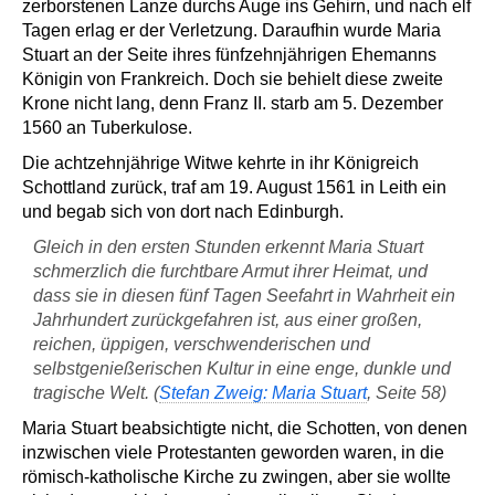
zerborstenen Lanze durchs Auge ins Gehirn, und nach elf
Tagen erlag er der Verletzung. Daraufhin wurde Maria
Stuart an der Seite ihres fünfzehnjährigen Ehemanns
Königin von Frankreich. Doch sie behielt diese zweite
Krone nicht lang, denn Franz II. starb am 5. Dezember
1560 an Tuberkulose.
Die achtzehnjährige Witwe kehrte in ihr Königreich
Schottland zurück, traf am 19. August 1561 in Leith ein
und begab sich von dort nach Edinburgh.
Gleich in den ersten Stunden erkennt Maria Stuart
schmerzlich die furchtbare Armut ihrer Heimat, und
dass sie in diesen fünf Tagen Seefahrt in Wahrheit ein
Jahrhundert zurückgefahren ist, aus einer großen,
reichen, üppigen, verschwenderischen und
selbstgenießerischen Kultur in eine enge, dunkle und
tragische Welt. (
Stefan Zweig: Maria Stuart
, Seite 58)
Maria Stuart beabsichtigte nicht, die Schotten, von denen
inzwischen viele Protestanten geworden waren, in die
römisch-katholische Kirche zu zwingen, aber sie wollte