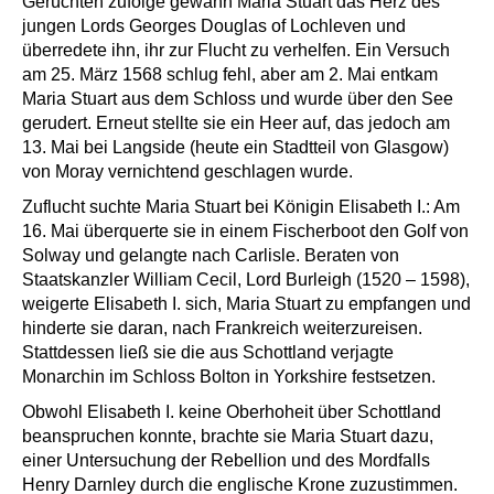
Gerüchten zufolge gewann Maria Stuart das Herz des
jungen Lords Georges Douglas of Lochleven und
überredete ihn, ihr zur Flucht zu verhelfen. Ein Versuch
am 25. März 1568 schlug fehl, aber am 2. Mai entkam
Maria Stuart aus dem Schloss und wurde über den See
gerudert. Erneut stellte sie ein Heer auf, das jedoch am
13. Mai bei Langside (heute ein Stadtteil von Glasgow)
von Moray vernichtend geschlagen wurde.
Zuflucht suchte Maria Stuart bei Königin Elisabeth I.: Am
16. Mai überquerte sie in einem Fischerboot den Golf von
Solway und gelangte nach Carlisle. Beraten von
Staatskanzler William Cecil, Lord Burleigh (1520 – 1598),
weigerte Elisabeth I. sich, Maria Stuart zu empfangen und
hinderte sie daran, nach Frankreich weiterzureisen.
Stattdessen ließ sie die aus Schottland verjagte
Monarchin im Schloss Bolton in Yorkshire festsetzen.
Obwohl Elisabeth I. keine Oberhoheit über Schottland
beanspruchen konnte, brachte sie Maria Stuart dazu,
einer Untersuchung der Rebellion und des Mordfalls
Henry Darnley durch die englische Krone zuzustimmen.