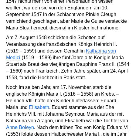
1547 nichts mehr von einer Personalunion wissen
wollten, wurden sie von den Engländern am 10.
September 1547 in der Schlacht von Pinkie Cleugh
vernichtend geschlagen, aber Marie de Guise versteckte
Maria Stuart erneut, diesmal im Kloster Inchmahome.
Am 7. August 1548 schickten die Schotten auf
Veranlassung des französischen Königs Heinrich II.
(1519 – 1559) und dessen Gemahlin
Katharina von
Medici
(1519 – 1589) ihre fünf Jahre alte Königin Maria
Stuart als Braut des vierjährigen Dauphins Franz II. (1544
– 1560) nach Frankreich. Zehn Jahre später, am 24. April
1558, fand die Hochzeit in Paris statt.
Noch im selben Jahr, am 17. November, starb die
englische Königin Maria I. (1516 – 1558) an Krebs. –
Heinrich VIII. hatte drei Kinder hinterlassen: Eduard,
Maria und
Elisabeth
. Eduard stammte aus der Ehe
Heinrichs VIII. mit Johanna Seymour, Maria aus der mit
Katharina von Aragon, und Elisabeth war die Tochter von
Anne Boleyn
. Nach dem frühen Tod von König Eduard VI.
(1553) folgte dessen Halbschwester Maria I., die im Jahr