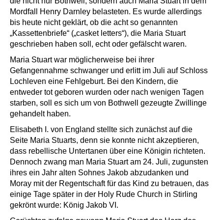
die nicht nur Bothwell, sondern auch Maria Stuart in dem
Mordfall Henry Darnley belasteten. Es wurde allerdings
bis heute nicht geklärt, ob die acht so genannten
„Kassettenbriefe“ („casket letters“), die Maria Stuart
geschrieben haben soll, echt oder gefälscht waren.
Maria Stuart war möglicherweise bei ihrer
Gefangennahme schwanger und erlitt im Juli auf Schloss
Lochleven eine Fehlgeburt. Bei den Kindern, die
entweder tot geboren wurden oder nach wenigen Tagen
starben, soll es sich um von Bothwell gezeugte Zwillinge
gehandelt haben.
Elisabeth I. von England stellte sich zunächst auf die
Seite Maria Stuarts, denn sie konnte nicht akzeptieren,
dass rebellische Untertanen über eine Königin richteten.
Dennoch zwang man Maria Stuart am 24. Juli, zugunsten
ihres ein Jahr alten Sohnes Jakob abzudanken und
Moray mit der Regentschaft für das Kind zu betrauen, das
einige Tage später in der Holy Rude Church in Stirling
gekrönt wurde: König Jakob VI.