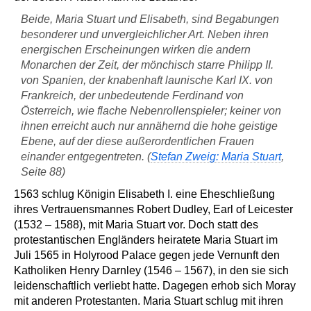
Beide, Maria Stuart und Elisabeth, sind Begabungen
besonderer und unvergleichlicher Art. Neben ihren
energischen Erscheinungen wirken die andern
Monarchen der Zeit, der mönchisch starre Philipp II.
von Spanien, der knabenhaft launische Karl IX. von
Frankreich, der unbedeutende Ferdinand von
Österreich, wie flache Nebenrollenspieler; keiner von
ihnen erreicht auch nur annähernd die hohe geistige
Ebene, auf der diese außerordentlichen Frauen
einander entgegentreten. (
Stefan Zweig: Maria Stuart
,
Seite 88)
1563 schlug Königin Elisabeth I. eine Eheschließung
ihres Vertrauensmannes Robert Dudley, Earl of Leicester
(1532 – 1588), mit Maria Stuart vor. Doch statt des
protestantischen Engländers heiratete Maria Stuart im
Juli 1565 in Holyrood Palace gegen jede Vernunft den
Katholiken Henry Darnley (1546 – 1567), in den sie sich
leidenschaftlich verliebt hatte. Dagegen erhob sich Moray
mit anderen Protestanten. Maria Stuart schlug mit ihren