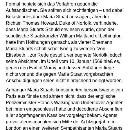
Formal richtete sich das Verfahren gegen die
Aufständischen. Sie sollten sich rechtfertigen – und dabei
Belastendes über Maria Stuart aussagen, aber der
Richter, Thomas Howard, Duke of Norfolk, verhinderte,
dass Maria Stuarts Schuld erwiesen wurde, denn der
schottische Staatskanzler William Maitland of Lethington
hatte ihm Hoffnungen gemacht, als vierter Ehemann
Maria Stuarts schottischer König zu werden. Von
Elisabeth I. zur Rede gestellt, verleugnete Norfolk jedoch
seine Absichten. Im Urteil vom 10. Januar 1569 hieß es,
gegen den Earl of Moray und dessen Anhänger liege
nichts vor und die gegen Maria Stuart vorgebrachten
Anschuldigungen seien nicht hinreichend belegt worden.
Anhänger Maria Stuarts konspirierten beispielsweise von
Paris aus für sie und ahnten nicht, dass der englische
Polizeiminister Francis Walsingham Undercover-Agenten
bei ihnen eingeschleust hatte und decodierte Abschriften
aller abgefangenen Kassiber vorgelegt bekam. Agents
provocateurs machten sich Mitte der Achtzigerjahre in
London an einen weiteren Sympathisanten Maria Stuarts