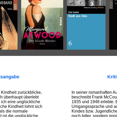
tsangabe
Krit
Kindheit zurückblicke,
In seiner romanhaften Au
ich überhaupt überlebt
beschreibt Frank McCour
 ich eine unglückliche
1935 und 1948 erlebte. Er
iche Kindheit lohnt sich
Umgangssprache und aus
als die normale
Kindes bzw. Jugendlich
 ist die unglückliche
noch bitter, sondern iro