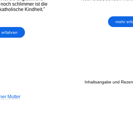
 noch schlimmer ist die
katholische Kindheit."
mehr erf
 erfahren
Inhaltsangabe und Rezens
ner Mutter