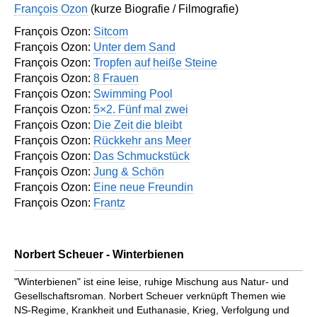
François Ozon
(kurze Biografie / Filmografie)
François Ozon:
Sitcom
François Ozon:
Unter dem Sand
François Ozon:
Tropfen auf heiße Steine
François Ozon:
8 Frauen
François Ozon:
Swimming Pool
François Ozon:
5×2. Fünf mal zwei
François Ozon:
Die Zeit die bleibt
François Ozon:
Rückkehr ans Meer
François Ozon:
Das Schmuckstück
François Ozon:
Jung & Schön
François Ozon:
Eine neue Freundin
François Ozon:
Frantz
Norbert Scheuer - Winterbienen
"Winterbienen" ist eine leise, ruhige Mischung aus Natur- und
Gesellschaftsroman. Norbert Scheuer verknüpft Themen wie
NS-Regime, Krankheit und Euthanasie, Krieg, Verfolgung und