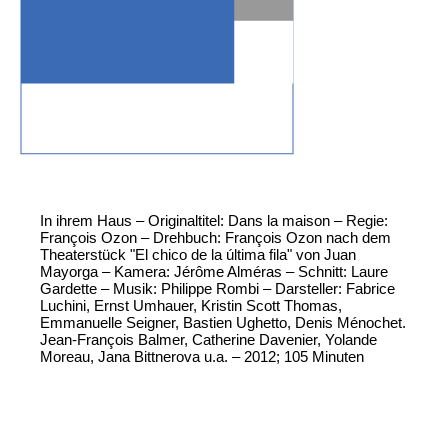
In ihrem Haus – Originaltitel: Dans la maison – Regie:
François Ozon – Drehbuch: François Ozon nach dem
Theaterstück "El chico de la última fila" von Juan
Mayorga – Kamera: Jérôme Alméras – Schnitt: Laure
Gardette – Musik: Philippe Rombi – Darsteller: Fabrice
Luchini, Ernst Umhauer, Kristin Scott Thomas,
Emmanuelle Seigner, Bastien Ughetto, Denis Ménochet.
Jean-François Balmer, Catherine Davenier, Yolande
Moreau, Jana Bittnerova u.a. – 2012; 105 Minuten