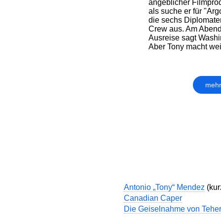
angeblicher Filmprodu
als suche er für "Arg
die sechs Diplomaten
Crew aus. Am Abend 
Ausreise sagt Washin
Aber Tony macht weite
mehr
Antonio „Tony“ Mendez
(kur
Canadian Caper
Die Geiselnahme von Tehe