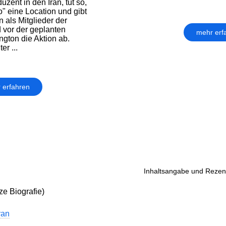
zent in den Iran, tut so,
o" eine Location und gibt
 als Mitglieder der
vor der geplanten
mehr erf
gton die Aktion ab.
r ...
 erfahren
Inhaltsangabe und Rezens
ze Biografie)
ran