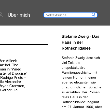
Über mich
Stefanie Zweig - Das
Haus in der
Rothschildallee
Stefanie Zweig lässt sich
Ben Affleck –
viel Zeit, die
Artikel "The
unspektakuläre
an in "Wired
Familiengeschichte mit
ter of Disguise"
Rodrigo Prieto –
feinem Humor in einer
ik: Alexandre
ebenso eleganten wie
 Bryan Cranston,
unaufdringlichen Sprache
Garber u.a. –
zu erzählen. Der Roman
"Das Haus in der
Rothschildallee" beginnt
am 27. Januar 1900, aber