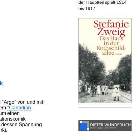
der Hauptteil spielt 1914
bis 1917.
ik
rs "Argo" von und mit
 dem
"Canadian
 um einen
uationskomik
er, dessen Spannung
rkt.