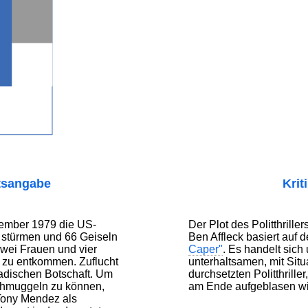
tsangabe
Krit
vember 1979 die US-
Der Plot des Politthrille
n stürmen und 66 Geiseln
Ben Affleck basiert auf
zwei Frauen und vier
Caper"
. Es handelt sich
 zu entkommen. Zuflucht
unterhaltsamen, mit Sit
nadischen Botschaft. Um
durchsetzten Politthrill
chmuggeln zu können,
am Ende aufgeblasen wi
 Tony Mendez als