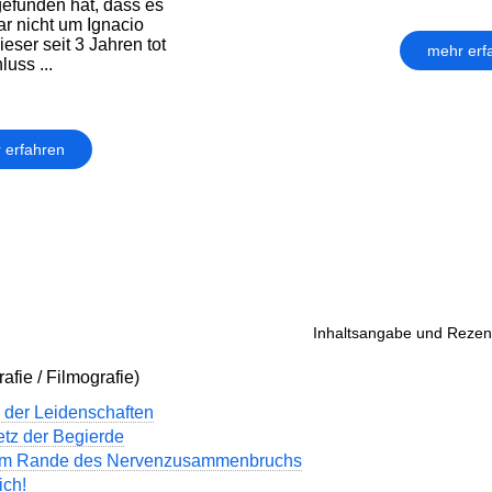
efunden hat, dass es
ar nicht um Ignacio
eser seit 3 Jahren tot
mehr erf
luss ...
 erfahren
Inhaltsangabe und Rezens
afie / Filmografie)
 der Leidenschaften
tz der Begierde
am Rande des Nervenzusammenbruchs
ich!