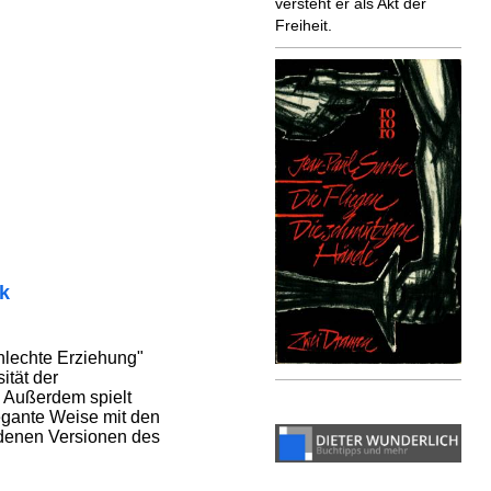
versteht er als Akt der
Freiheit.
ik
hlechte Erziehung"
ität der
. Außerdem spielt
egante Weise mit den
edenen Versionen des