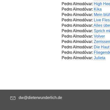
Pedro Almodóvar:
High Hee
Pedro Almodóvar:
Kika
Pedro Almodóvar:
Mein blü
Pedro Almodóvar:
Live Fles
Pedro Almodóvar:
Alles übe
Pedro Almodóvar:
Sprich mi
Pedro Almodóvar:
Volver
Pedro Almodóvar:
Zerriss
Pedro Almodóvar:
Die Haut
Pedro Almodóvar:
Fliegend
Pedro Almodóvar:
Julieta
dw@dieterwunderlich.de