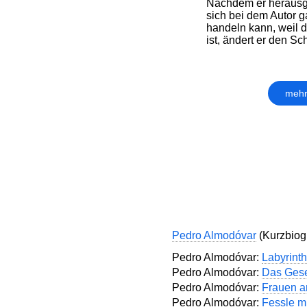
Nachdem er herausg
sich bei dem Autor g
handeln kann, weil di
ist, ändert er den Sch
mehr
Pedro Almodóvar
(Kurzbiogr
Pedro Almodóvar:
Labyrinth
Pedro Almodóvar:
Das Gese
Pedro Almodóvar:
Frauen 
Pedro Almodóvar:
Fessle m