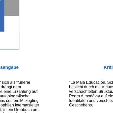
tsangabe
Krit
 sich als früherer
"La Mala Educación. Sc
, drängt dem
besticht durch die Virtuos
e eine Erzählung auf.
verschachtelten Struktur
 autobiografische
Pedro Almodóvar auf el
hm, seinem Mitzögling
Identitäten und verschi
philen Internatsleiter
Geschehens.
t, in ein Drehbuch um.