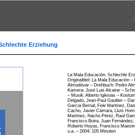
Schlechte Erziehung
La Mala Educación. Schlechte Erz
Originaltitel: La Mala Educación –
Almodóvar – Drehbuch: Pedro Al
Kamera: José Luis Alcaine – Schni
– Musik: Alberto Iglesias – Kostü
Delgado, Jean-Paul Gaultier – Dars
García Bernal, Fele Martínez, Da
Cacho, Javier Cámara, Lluís Homa
Martínez, Nacho Pérez, Raúl Garc
Francisco Boira, Juan Fernández, A
Roberto Hoyas, Francisco Maestre
.
u.a. – 2004; 105 Minuten
g