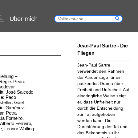
Über mich
Jean-Paul Sartre - Die
Fliegen
Jean-Paul Sartre
verwendet den Rahmen
iehung –
der Atridensage für ein
 Regie: Pedro
packendes Drama über
modóvar –
Freiheit und Unfreiheit. Auf
tt: José Salcedo
eindringliche Weise zeigt
me: Paco
er, dass Unfreiheit nur
teller: Gael
niel Giménez-
durch die Entscheidung
r, Petra
zur Tat aufgehoben
ía Forneiro,
werden kann. Die
lberto Ferreiro,
Durchführung der Tat und
, Leonor Watling
das Bekenntnis zu ihr