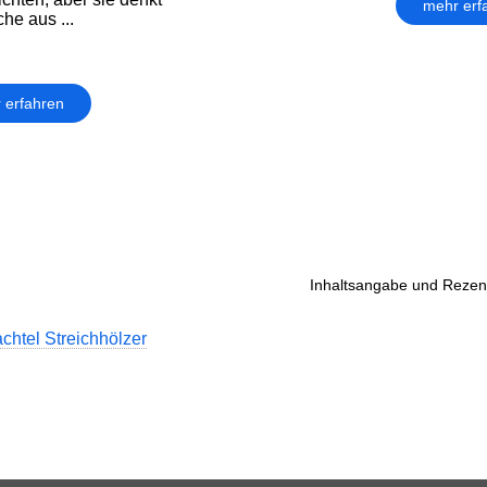
mehr erf
he aus ...
 erfahren
Inhaltsangabe und Rezens
chtel Streichhölzer