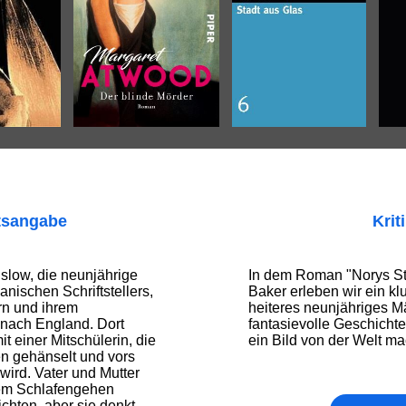
tsangabe
Krit
slow, die neunjährige
In dem Roman "Norys St
anischen Schriftstellers,
Baker erleben wir ein kl
rn und ihrem
heiteres neunjähriges M
 nach England. Dort
fantasievolle Geschicht
it einer Mitschülerin, die
ein Bild von der Welt ma
en gehänselt und vors
wird. Vater und Mutter
dem Schlafengehen
hten, aber sie denkt