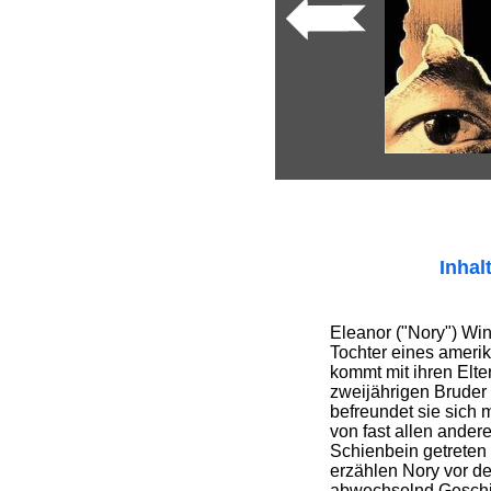
Inhal
Eleanor ("Nory") Win
Tochter eines amerik
kommt mit ihren Elte
zweijährigen Bruder
befreundet sie sich m
von fast allen ander
Schienbein getreten 
erzählen Nory vor 
abwechselnd Geschic