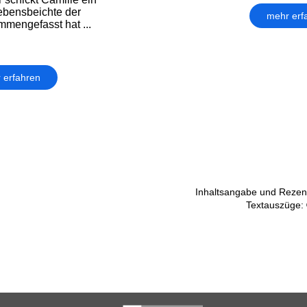
Lebensbeichte der
mehr erf
mmengefasst hat ...
 erfahren
Inhaltsangabe und Rezens
Textauszüge: