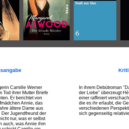
tsangabe
Krit
gerin Camille Werner
In ihrem Debütroman "D
 Tod ihrer Mutter Briefe
der Liebe" überzeugt Hé
en. Er berichtet von
einer raffiniert verschac
rfmädchen Annie, das
die es ihr erlaubt, die G
Jahre ältere Dame aus
verschiedenen Perspekti
. Der Jugendfreund der
sich gegenseitig relativ
nicht nur, was er selbst
n auch, was Annie ihm
r schickt Camille ein