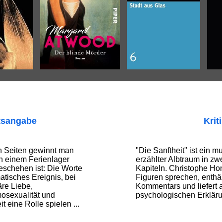
tsangabe
Krit
n Seiten gewinnt man
"Die Sanftheit" ist ein m
n einem Ferienlager
erzählter Albtraum in z
eschehen ist: Die Worte
Kapiteln. Christophe Hon
atisches Ereignis, bei
Figuren sprechen, enthäl
re Liebe,
Kommentars und liefert 
sexualität und
psychologischen Erklär
 eine Rolle spielen ...