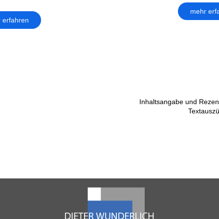
mehr erf
 erfahren
Inhaltsangabe und Rezens
Textausz