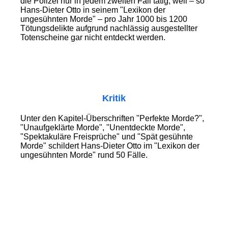
die Polizei nur in jedem zweiten Fall tätig, weil – so
Hans-Dieter Otto in seinem "Lexikon der
ungesühnten Morde" – pro Jahr 1000 bis 1200
Tötungsdelikte aufgrund nachlässig ausgestellter
Totenscheine gar nicht entdeckt werden.
Kritik
Unter den Kapitel-Überschriften "Perfekte Morde?",
"Unaufgeklärte Morde", "Unentdeckte Morde",
"Spektakuläre Freisprüche" und "Spät gesühnte
Morde" schildert Hans-Dieter Otto im "Lexikon der
ungesühnten Morde" rund 50 Fälle.