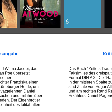
tsangabe
Krit
nd Wilma Jacobi, das
Das Buch "Zettels Traum
an Poe übersetzt,
Faksimiles des dreispalt
 seiner
Format DIN A 3. Die "Ha
chter Franziska einen
in der mittleren Spalte z
 Lüneburger Heide, um
sind Zitate von Edgar Al
ivatgelehrten Daniel
und am rechten Rand Ra
uchen und mit ihm über
Erzählers Daniel Pagens
eden. Der Eigenbrötler
enheit des lolitahaften