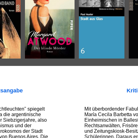
tsangabe
Krit
htleuchten" spiegelt
Mit überbordender Fabul
a die argentinische
María Cecila Barbetta 
r Siebzigerjahre, also
Einheimischen in Ballest
ismus und der
Rechtsanwälten, Frisör
ikrokosmos der Stadt
und Zeitungskiosk-Besi
 von Buenos Aires. Die
Schülerinnen. Daraus erg