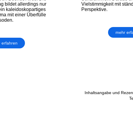
g bildet allerdings nur
Vielstimmigkeit mit stä
ein kaleidoskopartiges
Perspektive.
ma mit einer Überfülle
soden.
mehr erf
 erfahren
Inhaltsangabe und Rezens
T