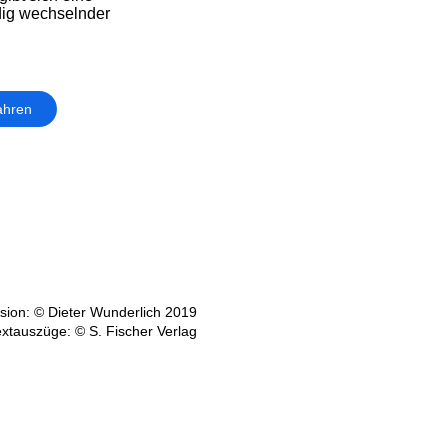
ndig wechselnder
ahren
ion: © Dieter Wunderlich 2019
extauszüge: © S. Fischer Verlag