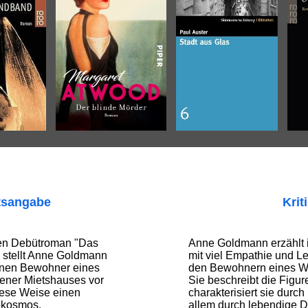
tsangabe
Krit
gen Debütroman "Das
Anne Goldmann erzählt 
" stellt Anne Goldmann
mit viel Empathie und L
enen Bewohner eines
den Bewohnern eines W
iener Mietshauses vor
Sie beschreibt die Figur
iese Weise einen
charakterisiert sie durch
okosmos.
allem durch lebendige D