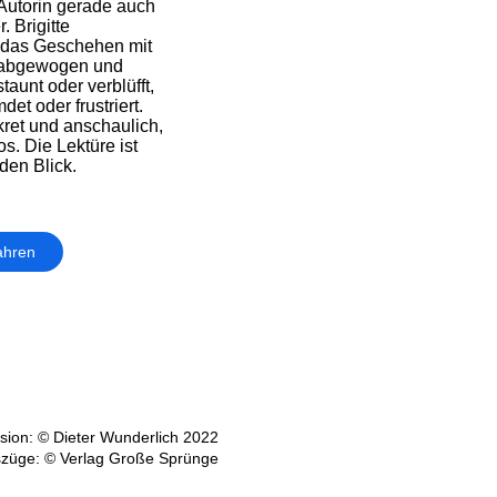
Autorin gerade auch
 Brigitte
 das Geschehen mit
 abgewogen und
aunt oder verblüfft,
et oder frustriert.
kret und anschaulich,
s. Die Lektüre ist
den Blick.
ahren
ion: © Dieter Wunderlich 2022
szüge: © Verlag Große Sprünge