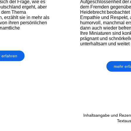
sich der Frage, wie es
Aufgeschlossenheit der 
utschland ergeht, aber
dem Fremden gegenüber.
mit dem Thema
Heidebrecht beobachtet
 erzählt sie in mehr als
Empathie und Respekt,
von ihren persönlichen
humorvoll, manchmal erst
enamtliche
dann auch wieder befremd
Ihre Miniaturen sind kon
prägnant und schnörkello
unterhaltsam und weitet 
 erfahren
mehr erf
Inhaltsangabe und Rezens
Textau