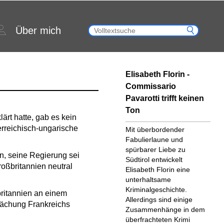
Über mich
Elisabeth Florin -
Commissario
Pavarotti trifft keinen
Ton
rt hatte, gab es kein
erreichisch-ungarische
Mit überbordender
Fabulierlaune und
spürbarer Liebe zu
in, seine Regierung sei
Südtirol ent­wickelt
roßbritannien neutral
Elisabeth Florin eine
unter­halt­same
Kriminalgeschichte.
ritannien an einem
Allerdings sind einige
wächung Frankreichs
Zusammen­hänge in dem
überfrachteten Krimi