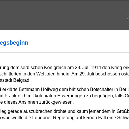
iegsbeginn
ng dem serbischen Königreich am 28. Juli 1914 den Krieg erklä
chlitterten in den Weltkrieg hinein. Am 29. Juli beschossen öst
tstadt Belgrad.
li erklärte Bethmann Hollweg dem britischen Botschafter in Berl
 mit Frankreich mit kolonialen Erwerbungen zu begnügen, falls G
de dieses Ansinnen zurückgewiesen.
krieg gerade auszubrechen drohte und kaum jemandem in Großb
n war, wollte die Londoner Regierung auf keinen Fall eine Sch