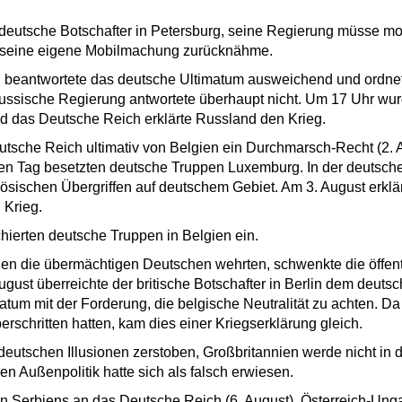
r deutsche Botschafter in Petersburg, seine Regierung müsse m
n seine eigene Mobilmachung zurücknähme.
g beantwortete das deutsche Ultimatum ausweichend und ordne
ussische Regierung antwortete überhaupt nicht. Um 17 Uhr wur
 das Deutsche Reich erklärte Russland den Krieg.
utsche Reich ultimativ von Belgien ein Durchmarsch-Recht (2. 
en Tag besetzten deutsche Truppen Luxemburg. In der deutsch
sischen Übergriffen auf deutschem Gebiet. Am 3. August erklä
 Krieg.
erten deutsche Truppen in Belgien ein.
egen die übermächtigen Deutschen wehrten, schwenkte die öffen
gust überreichte der britische Botschafter in Berlin dem deuts
imatum mit der Forderung, die belgische Neutralität zu achten. D
erschritten hatten, kam dies einer Kriegserklärung gleich.
deutschen Illusionen zerstoben, Großbritannien werde nicht in 
n Außenpolitik hatte sich als falsch erwiesen.
en Serbiens an das Deutsche Reich (6. August), Österreich-Ung