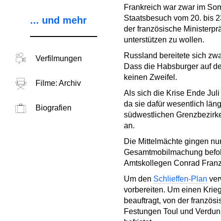
Frankreich war zwar im Somm
Staatsbesuch vom 20. bis 2
... und mehr
der französische Ministerpr
unterstützen zu wollen.
Russland bereitete sich zwa
Verfilmungen
Dass die Habsburger auf de
keinen Zweifel.
Filme: Archiv
Als sich die Krise Ende Jul
da sie dafür wesentlich läng
Biografien
südwestlichen Grenzbezirk
an.
Die Mittelmächte gingen nun
Gesamtmobilmachung befohl
Amtskollegen Conrad Franz 
Um den
Schlieffen-Plan
ver
vorbereiten. Um einen Krieg
beauftragt, von der französ
Festungen Toul und Verdun 