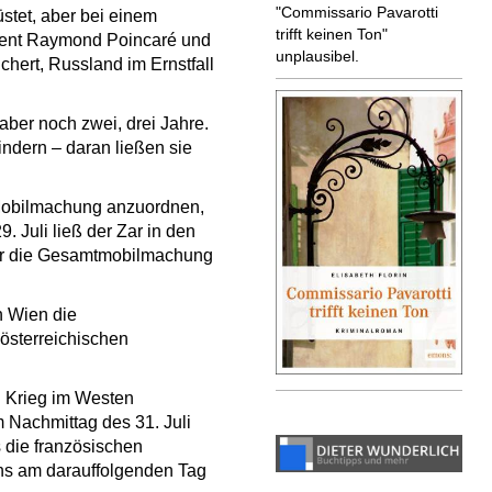
"Commissario Pavarotti
stet, aber bei einem
trifft keinen Ton"
sident Raymond Poincaré und
unplausibel.
hert, Russland im Ernstfall
aber noch zwei, drei Jahre.
ndern – daran ließen sie
e Mobilmachung anzuordnen,
. Juli ließ der Zar in den
er die Gesamtmobilmachung
n Wien die
österreichischen
n Krieg im Westen
 Nachmittag des 31. Juli
 die französischen
ens am darauffolgenden Tag