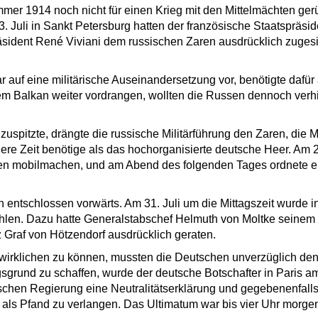
er 1914 noch nicht für einen Krieg mit den Mittelmächten gerü
3. Juli in Sankt Petersburg hatten der französische Staatsprä
äsident René Viviani dem russischen Zaren ausdrücklich zugesic
r auf eine militärische Auseinandersetzung vor, benötigte dafür 
m Balkan weiter vordrangen, wollten die Russen dennoch verhi
i zuspitzte, drängte die russische Militärführung den Zaren, di
ere Zeit benötige als das hochorganisierte deutsche Heer. Am 29
en mobilmachen, und am Abend des folgenden Tages ordnete 
 entschlossen vorwärts. Am 31. Juli um die Mittagszeit wurde i
en. Dazu hatte Generalstabschef Helmuth von Moltke seinem 
Graf von Hötzendorf ausdrücklich geraten.
wirklichen zu können, mussten die Deutschen unverzüglich de
sgrund zu schaffen, wurde der deutsche Botschafter in Paris am
ischen Regierung eine Neutralitätserklärung und gegebenenfalls
als Pfand zu verlangen. Das Ultimatum war bis vier Uhr morg