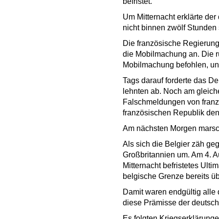
befristet.
Um Mitternacht erklärte de
nicht binnen zwölf Stunde
Die französische Regierun
die Mobilmachung an. Die r
Mobilmachung befohlen, und
Tags darauf forderte das De
lehnten ab. Noch am gleich
Falschmeldungen von franzö
französischen Republik den
Am nächsten Morgen marschi
Als sich die Belgier zäh g
Großbritannien um. Am 4. Au
Mitternacht befristetes Ult
belgische Grenze bereits üb
Damit waren endgültig alle 
diese Prämisse der deutsche
Es folgten Kriegserklärung