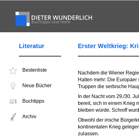
Literatur
Erster Weltkrieg: Kr
Bestenliste
Nachdem die Wiener Regieru
Halten mehr: Die Europäer s
Neue Bücher
Truppen die serbische Haup
In der Nacht vom 29./30. Ju
Buchtipps
bereit, sich in einem Krieg
bleiben würde. Schroff wur
Archiv
Obwohl der irische Bürger
kontinentalen Krieg gelege
zulassen.