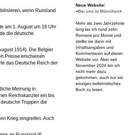
Neue Website:
obilisieren, wenn Russland
»
Bei uns in München
«
Mehr als zwei Jahrzehnte
te am 1. August um 16 Uhr
lang las ich rund zehn
de die deutsche
Romane pro Monat und
stellte sie dann mit
Inhaltsangaben und
August 1914). Die Belgier
Kommentaren auf dieser
en Presse erschienen
Website vor. Aber seit
rte das Deutsche Reich der
November 2024 bin ich
nicht mehr dazu
gekommen, auch nur ein
einziges belletristisches
tliche Meinung in
Buch zu lesen.
chen Reichskanzler ein bis
a deutsche Truppen die
den Krieg eingreifen. Auch
arns an Russland (6.