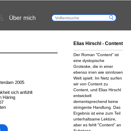
Über mich
Elias Hirschl - Content
Der Roman "Content" ist
eine dystopische
Groteske, die in einer
ebenso irren wie sinnlosen
Welt spielt. Im Netz surfen
msterdam 2005
wir von Content zu
Content, und Elias Hirschl
kheit sich anfühlt
entwickelt
n Häring
dementsprechend keine
07
ten
stringente Handlung. Das
Ergebnis ist eine zum Teil
unterhaltsame Lektüre,
aber es fehlt "Content" an
g
Substanz.