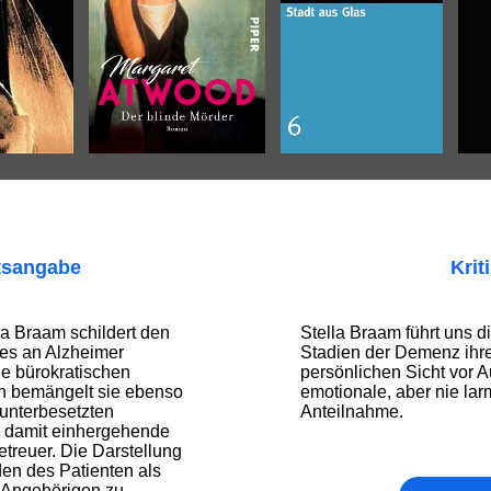
tsangabe
Krit
lla Braam schildert den
Stella Braam führt uns 
res an Alzheimer
Stadien der Demenz ihre
ie bürokratischen
persönlichen Sicht vor A
n bemängelt sie ebenso
emotionale, aber nie la
 unterbesetzten
Anteilnahme.
 damit einhergehende
treuer. Die Darstellung
den des Patienten als
 Angehörigen zu