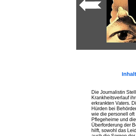
Inhal
Die Journalistin Ste
Krankheitsverlauf ih
erkrankten Vaters. D
Hürden bei Behörde
wie die personell oft
Pflegeheime und die
Überforderung der Be
hilft, sowohl das Lei
auch die Sorgen der