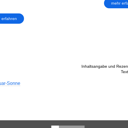
mehr erf
 erfahren
Inhaltsangabe und Rezens
Tex
guar-Sonne