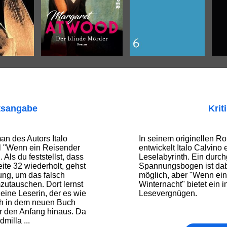
tsangabe
Krit
an des Autors Italo
In seinem originellen R
el "Wenn ein Reisender
entwickelt Italo Calvino 
 Als du feststellst, dass
Leselabyrinth. Ein durc
eite 32 wiederholt, gehst
Spannungsbogen ist dab
ung, um das falsch
möglich, aber "Wenn ein
utauschen. Dort lernst
Winternacht" bietet ein i
eine Leserin, der es wie
Lesevergnügen.
uch in dem neuen Buch
r den Anfang hinaus. Da
dmilla ...