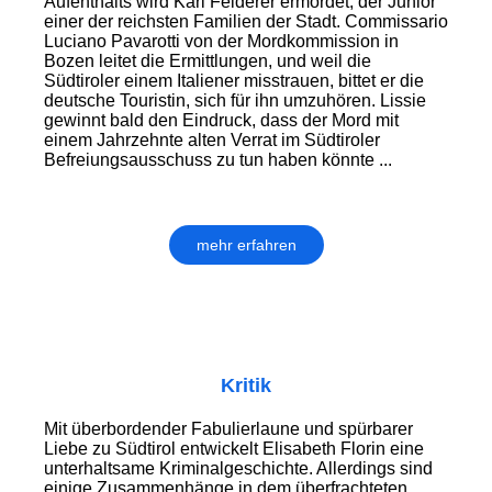
Aufenthalts wird Karl Felderer ermordet, der Junior
einer der reichsten Familien der Stadt. Commissario
Luciano Pavarotti von der Mordkommission in
Bozen leitet die Ermittlungen, und weil die
Südtiroler einem Italiener misstrauen, bittet er die
deutsche Touristin, sich für ihn umzu­hören. Lissie
gewinnt bald den Eindruck, dass der Mord mit
einem Jahrzehnte alten Verrat im Südtiroler
Befreiungsausschuss zu tun haben könnte ...
mehr erfahren
Kritik
Mit überbordender Fabulierlaune und spürbarer
Liebe zu Südtirol ent­wickelt Elisabeth Florin eine
unter­halt­same Kriminalgeschichte. Allerdings sind
einige Zusammen­hänge in dem überfrachteten