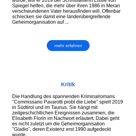
wurde, will er 2019 der Schriftstellerin Lissie von
Spiegel helfen, die mehr über ihren 1986 in Meran
verschwundenen Vater herausfinden will. Offenbar
schrecken sie damit eine länderübergreifende
Geheimorganisation auf ...
mehr erfahren
Kritik
Die Handlung des spannenden Kriminalromans
"Commissario Pavarotti probt die Liebe" spielt 2019
in Südtirol und im Taunus. Sie hängt mit
zeitgeschichtlichen Ereignissen zusammen, die
Elisabeth Florin im Nachwort erläutert. Dabei geht
es nicht zuletzt um die Geheim­organisation
"Gladio", deren Existenz erst 1990 aufgedeckt
wurde.