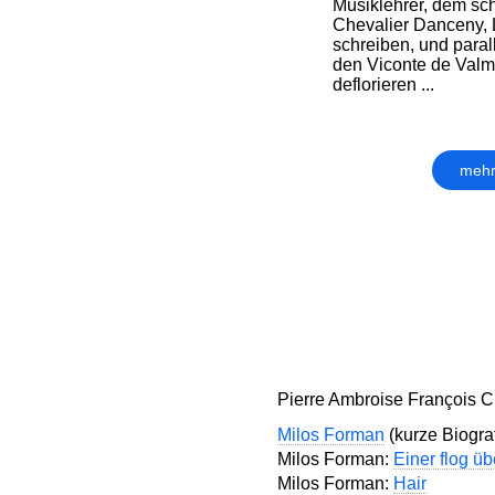
Musiklehrer, dem s
Chevalier Danceny, 
schreiben, und paral
den Viconte de Valm
deflorieren ...
mehr
Pierre Ambroise François C
Milos Forman
(kurze Biograf
Milos Forman:
Einer flog ü
Milos Forman:
Hair