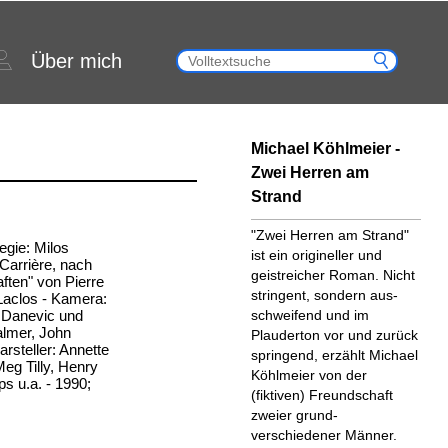
Über mich
Michael Köhlmeier -
Zwei Herren am
Strand
"Zwei Herren am Strand"
Regie: Milos
ist ein origineller und
Carrière, nach
geistreicher Roman. Nicht
ten" von Pierre
stringent, sondern aus­
Laclos - Kamera:
a Danevic und
schweifend und im
almer, John
Plauderton vor und zurück
arsteller: Annette
springend, erzählt Michael
Meg Tilly, Henry
Köhlmeier von der
ps u.a. - 1990;
(fiktiven) Freundschaft
zweier grund­
verschiedener Männer.