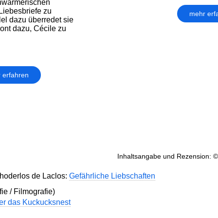
chwärmerischen
Liebesbriefe zu
mehr erf
lel dazu überredet sie
ont dazu, Cécile zu
 erfahren
Inhaltsangabe und Rezension: ©
hoderlos de Laclos:
Gefährliche Liebschaften
ie / Filmografie)
ber das Kuckucksnest