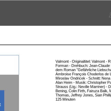
Valmont - Originaltitel: Valmont - 
Forman - Drehbuch: Jean-Claude 
dem Roman "Gefährliche Liebschaf
Ambroise François Choderlos de 
Miroslav Ondricek - Schnitt: Nen
Alan Heim - Musik: Christopher P
Strauss (Ltg.: Neville Marriner) - D
Bening, Colin Firth, Fairuza Balk, 
Thomas, Jeffrey Jones, Sian Philli
125 Minuten
t