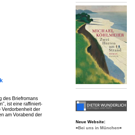
ik
ng des Briefromans
, ist eine raffiniert-
e Verdorbenheit der
ten am Vorabend der
Neue Website:
»
Bei uns in München
«