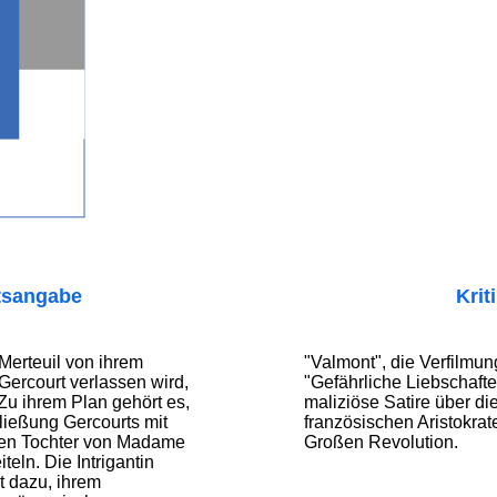
tsangabe
Krit
Merteuil von ihrem
"Valmont", die Verfilmu
Gercourt verlassen wird,
"Gefährliche Liebschaften"
 Zu ihrem Plan gehört es,
maliziöse Satire über di
ließung Gercourts mit
französischen Aristokra
igen Tochter von Madame
Großen Revolution.
teln. Die Intrigantin
t dazu, ihrem