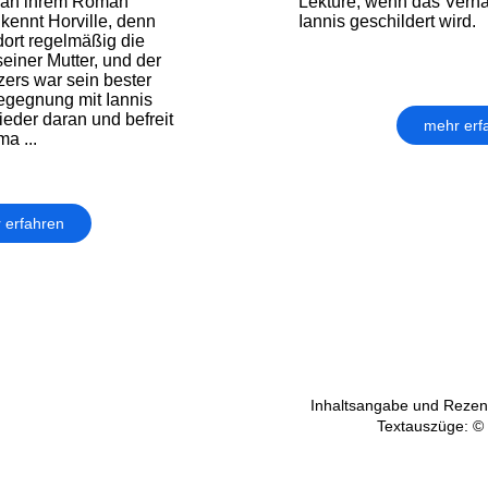
r an ihrem Roman
Lektüre, wenn das Verha
 kennt Horville, denn
Iannis geschildert wird.
dort regelmäßig die
iner Mutter, und der
ers war sein bester
egegnung mit Iannis
ieder daran und befreit
mehr erf
a ...
 erfahren
Inhaltsangabe und Rezens
Textauszüge: ©