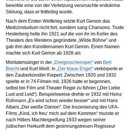
bewirkte eine von der Verletzung verursachte endokrine
Störung, dass er fettleibig wurde.
Nach dem Ersten Weltkrieg setzte Kurt Gerson das
Medizinstudium nicht fort, sondern sang Chansons. Trude
Hesterberg holte ihn 1921 auf die von ihr im Keller des
Theaters des Westens gegründete „Wilde Bühne“ und
gab ihm den Künstlernamen Kurt Gerron. Einen Namen
machte sich Kurt Gerron ab 1928 als
Moritatensänger in der
„Dreigroschenoper“
von
Bert
Brecht
und Kurt Weill. In
„Der blaue Engel“
verkörperte er
den Zauberkünstler Kiepert. Zwischen 1920 und 1932
spielte er in 74 Filmen mit. 1926 hatte er begonnen,
selbst bei Film und Theater Regie zu führen („Der Liebe
Lust und Leid“). Beispielsweise drehte er 1932 mit Heinz
Rühmann „Es wird schon wieder besser“ und mit Hans
Albers „Der weiße Dämon“. Die Inszenierung des UFA-
Films „Kind, ich freu‘ mich auf dein Kommen“ musste er
nach Hitlers Machtergreifung 1933 wegen seiner
jüdischen Herkunft dem gesinnungstreuen Regisseur