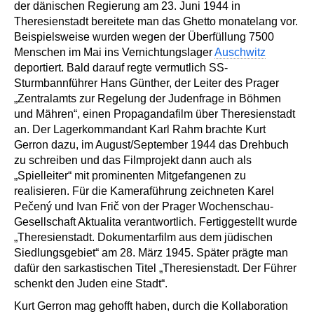
der dänischen Regierung am 23. Juni 1944 in
Theresienstadt bereitete man das Ghetto monatelang vor.
Beispielsweise wurden wegen der Überfüllung 7500
Menschen im Mai ins Vernichtungslager
Auschwitz
deportiert. Bald darauf regte vermutlich SS-
Sturmbannführer Hans Günther, der Leiter des Prager
„Zentralamts zur Regelung der Judenfrage in Böhmen
und Mähren“, einen Propagandafilm über Theresienstadt
an. Der Lagerkommandant Karl Rahm brachte Kurt
Gerron dazu, im August/September 1944 das Drehbuch
zu schreiben und das Filmprojekt dann auch als
„Spielleiter“ mit prominenten Mitgefangenen zu
realisieren. Für die Kameraführung zeichneten Karel
Pečený und Ivan Frič von der Prager Wochenschau-
Gesellschaft Aktualita verantwortlich. Fertiggestellt wurde
„Theresienstadt. Dokumentarfilm aus dem jüdischen
Siedlungsgebiet“ am 28. März 1945. Später prägte man
dafür den sarkastischen Titel „Theresienstadt. Der Führer
schenkt den Juden eine Stadt“.
Kurt Gerron mag gehofft haben, durch die Kollaboration