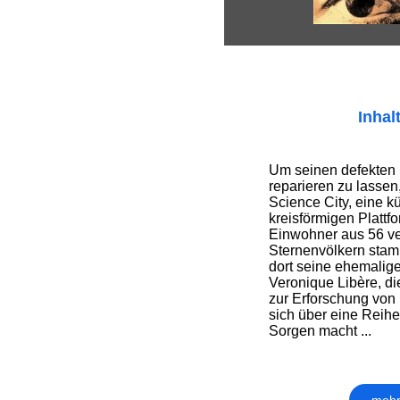
Inhal
Um seinen defekten 
reparieren zu lassen
Science City, eine kü
kreisförmigen Plattf
Einwohner aus 56 v
Sternenvölkern stamm
dort seine ehemalig
Veronique Libère, di
zur Erforschung von I
sich über eine Reih
Sorgen macht ...
mehr