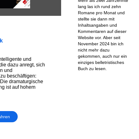
Mehr als zwei Jahrzehnte
lang las ich rund zehn
Romane pro Monat und
stellte sie dann mit
Inhaltsangaben und
Kommentaren auf dieser
Website vor. Aber seit
ik
November 2024 bin ich
nicht mehr dazu
gekommen, auch nur ein
ntelligente und
einziges belletristisches
ie dazu anregt, sich
Buch zu lesen.
en und
zu beschäftigen:
– Die dramaturgische
ng ist auf hohem
ahren