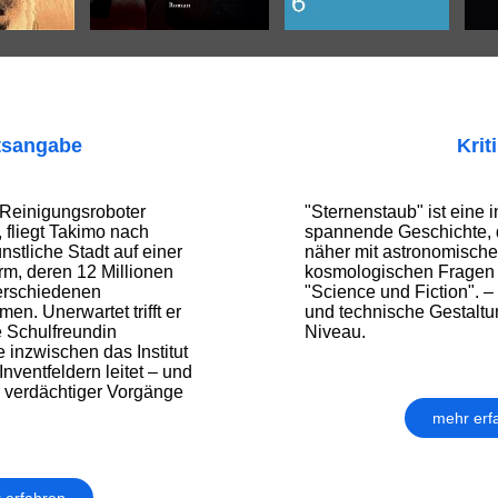
tsangabe
Krit
Reinigungsroboter
"Sternenstaub" ist eine i
, fliegt Takimo nach
spannende Geschichte, d
nstliche Stadt auf einer
näher mit astronomisch
orm, deren 12 Millionen
kosmologischen Fragen 
erschiedenen
"Science und Fiction". 
en. Unerwartet trifft er
und technische Gestaltu
e Schulfreundin
Niveau.
e inzwischen das Institut
nventfeldern leitet – und
e verdächtiger Vorgänge
mehr erf
 erfahren