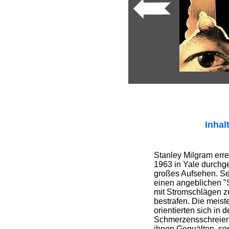
Inhal
Stanley Milgram erre
1963 in Yale durchg
großes Aufsehen. Se
einen angeblichen "S
mit Stromschlägen 
bestrafen. Die meis
orientierten sich in 
Schmerzensschreien 
ihnen Gequälten, so