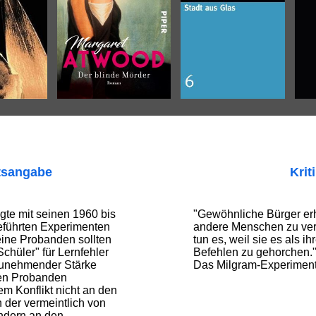
tsangabe
Krit
gte mit seinen 1960 bis
"Gewöhnliche Bürger erh
eführten Experimenten
andere Menschen zu ver
ine Probanden sollten
tun es, weil sie es als ih
chüler" für Lernfehler
Befehlen zu gehorchen."
zunehmender Stärke
Das Milgram-Experiment
ten Probanden
dem Konflikt nicht an den
der vermeintlich von
ndern an den