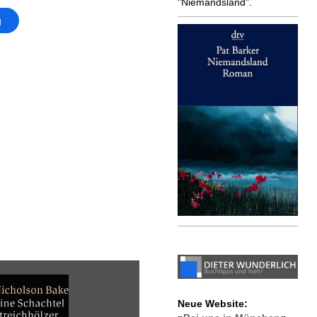
"Niemandsland".
g
Neue Website: