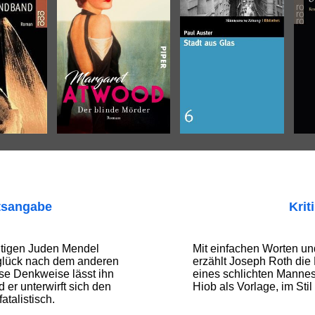
tsangabe
Krit
htigen Juden Mendel
Mit einfachen Worten u
nglück nach dem anderen
erzählt Joseph Roth die
iöse Denkweise lässt ihn
eines schlichten Mannes,
d er unterwirft sich den
Hiob als Vorlage, im Sti
atalistisch.