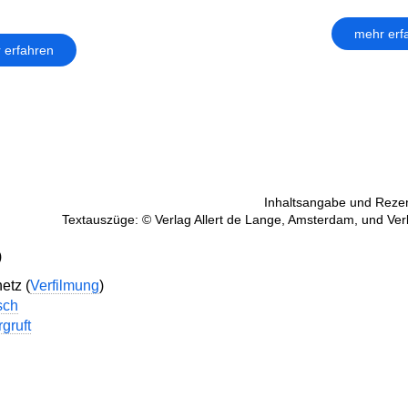
mehr erf
 erfahren
Inhaltsangabe und Rezen
Textauszüge: © Verlag Allert de Lange, Amsterdam, und Ver
)
etz (
Verfilmung
)
sch
gruft