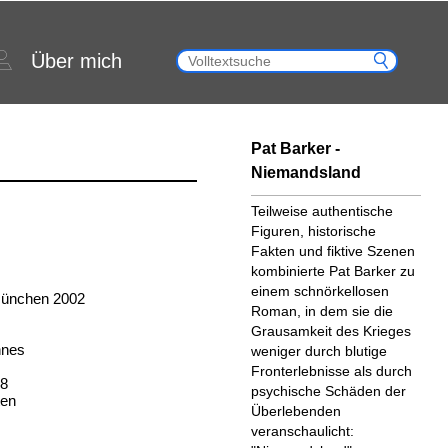
Über mich
Pat Barker -
Niemandsland
Teilweise authentische
Figuren, historische
Fakten und fiktive Szenen
kombinierte Pat Barker zu
einem schnörkellosen
München 2002
Roman, in dem sie die
Grausamkeit des Krieges
nnes
weniger durch blutige
Fronterlebnisse als durch
18
psychische Schäden der
ten
Überlebenden
veranschaulicht: