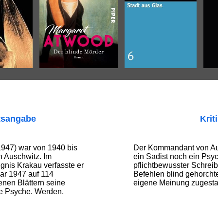
tsangabe
Krit
1947) war von 1940 bis
Der Kommandant von Au
 Auschwitz. Im
ein Sadist noch ein Psy
nis Krakau verfasste er
pflichtbewusster Schreib
ar 1947 auf 114
Befehlen blind gehorcht
enen Blättern seine
eigene Meinung zugesta
ne Psyche. Werden,